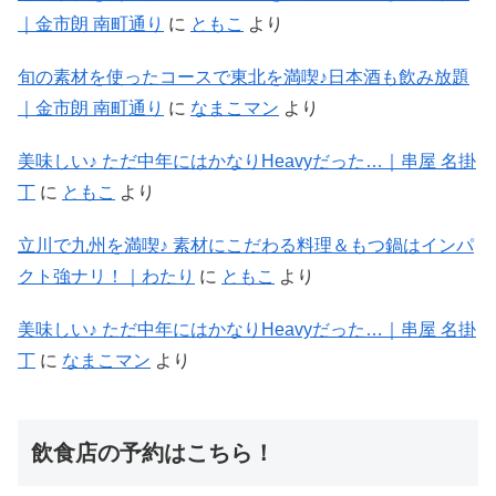
｜金市朗 南町通り
に
ともこ
より
旬の素材を使ったコースで東北を満喫♪日本酒も飲み放題
｜金市朗 南町通り
に
なまこマン
より
美味しい♪ ただ中年にはかなりHeavyだった…｜串屋 名掛
丁
に
ともこ
より
立川で九州を満喫♪ 素材にこだわる料理＆もつ鍋はインパ
クト強ナリ！｜わたり
に
ともこ
より
美味しい♪ ただ中年にはかなりHeavyだった…｜串屋 名掛
丁
に
なまこマン
より
飲食店の予約はこちら！