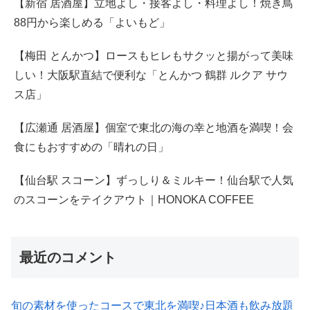
【新宿 居酒屋】立地よし・接客よし・料理よし！焼き鳥
88円から楽しめる「よいもど」
【梅田 とんかつ】ロースもヒレもサクッと揚がって美味
しい！大阪駅直結で便利な「とんかつ 鶴群 ルクア サウ
ス店」
【広瀬通 居酒屋】個室で東北の海の幸と地酒を満喫！会
食にもおすすめの「晴れの日」
【仙台駅 スコーン】ずっしり＆ミルキー！仙台駅で人気
のスコーンをテイクアウト｜HONOKA COFFEE
最近のコメント
旬の素材を使ったコースで東北を満喫♪日本酒も飲み放題