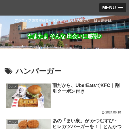
MENU
アラフィフ兼業主婦食べ歩き日記。人との出会い、日日是好日。
たまたま そんな 出会いに感謝♪
ハンバーガー
雨だから、UberEatsでKFC｜割
グルメ
引クーポン付き
2024.06.10
あの「まい泉」が かつむすび・
グルメ
ヒレカツバーガーを！｜とんかつ