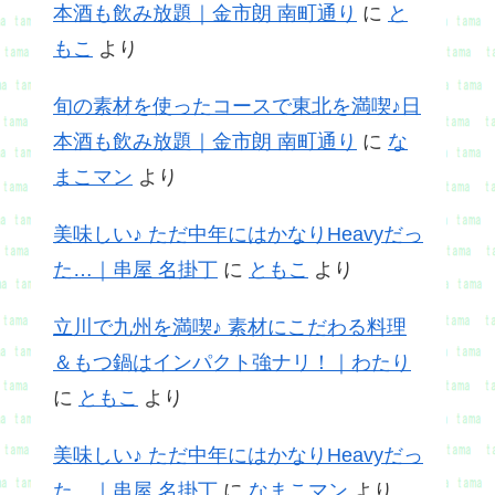
本酒も飲み放題｜金市朗 南町通り
に
と
もこ
より
旬の素材を使ったコースで東北を満喫♪日
本酒も飲み放題｜金市朗 南町通り
に
な
まこマン
より
美味しい♪ ただ中年にはかなりHeavyだっ
た…｜串屋 名掛丁
に
ともこ
より
立川で九州を満喫♪ 素材にこだわる料理
＆もつ鍋はインパクト強ナリ！｜わたり
に
ともこ
より
美味しい♪ ただ中年にはかなりHeavyだっ
た…｜串屋 名掛丁
に
なまこマン
より