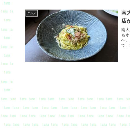
南
グルメ
店
南大
もオ
へ。
て、