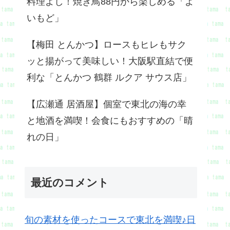
料理よし！焼き鳥88円から楽しめる「よ
いもど」
【梅田 とんかつ】ロースもヒレもサク
ッと揚がって美味しい！大阪駅直結で便
利な「とんかつ 鶴群 ルクア サウス店」
【広瀬通 居酒屋】個室で東北の海の幸
と地酒を満喫！会食にもおすすめの「晴
れの日」
最近のコメント
旬の素材を使ったコースで東北を満喫♪日