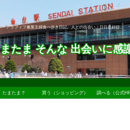
アラフィフ兼業主婦食べ歩き日記。人との出会い、日日是好日。
またま そんな 出会いに感
たまたま？
買う（ショッピング）
調べる（公式H