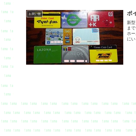
ポ
お買い物
新型
まで
ホー
にい