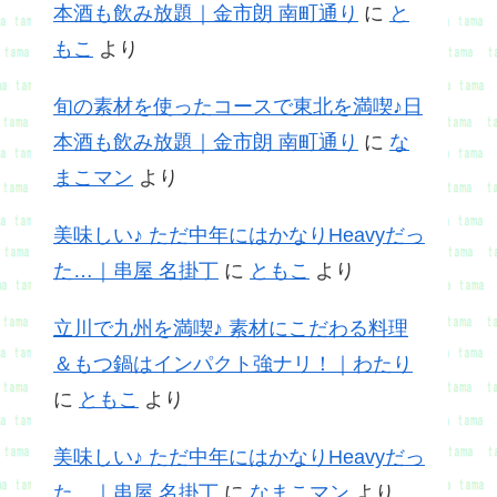
本酒も飲み放題｜金市朗 南町通り
に
と
もこ
より
旬の素材を使ったコースで東北を満喫♪日
本酒も飲み放題｜金市朗 南町通り
に
な
まこマン
より
美味しい♪ ただ中年にはかなりHeavyだっ
た…｜串屋 名掛丁
に
ともこ
より
立川で九州を満喫♪ 素材にこだわる料理
＆もつ鍋はインパクト強ナリ！｜わたり
に
ともこ
より
美味しい♪ ただ中年にはかなりHeavyだっ
た…｜串屋 名掛丁
に
なまこマン
より