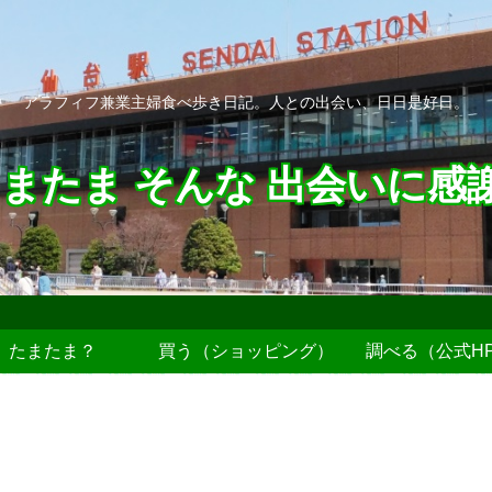
アラフィフ兼業主婦食べ歩き日記。人との出会い、日日是好日。
またま そんな 出会いに感
たまたま？
買う（ショッピング）
調べる（公式H