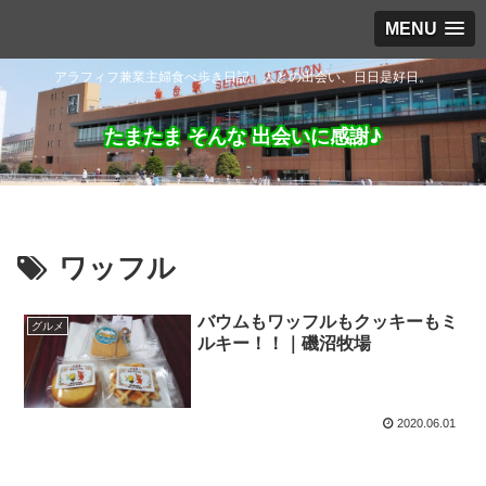
MENU
アラフィフ兼業主婦食べ歩き日記。人との出会い、日日是好日。
たまたま そんな 出会いに感謝♪
ワッフル
バウムもワッフルもクッキーもミ
グルメ
ルキー！！｜磯沼牧場
2020.06.01