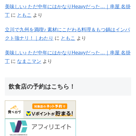
美味しい♪ ただ中年にはかなりHeavyだった…｜串屋 名掛
丁
に
ともこ
より
立川で九州を満喫♪ 素材にこだわる料理＆もつ鍋はインパ
クト強ナリ！｜わたり
に
ともこ
より
美味しい♪ ただ中年にはかなりHeavyだった…｜串屋 名掛
丁
に
なまこマン
より
飲食店の予約はこちら！