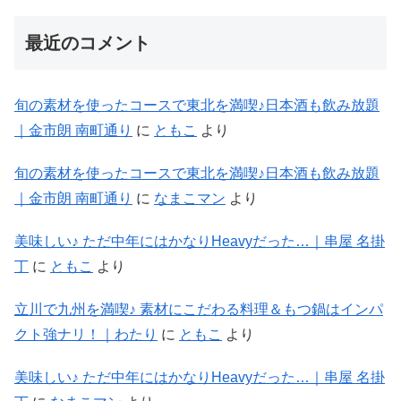
最近のコメント
旬の素材を使ったコースで東北を満喫♪日本酒も飲み放題
｜金市朗 南町通り
に
ともこ
より
旬の素材を使ったコースで東北を満喫♪日本酒も飲み放題
｜金市朗 南町通り
に
なまこマン
より
美味しい♪ ただ中年にはかなりHeavyだった…｜串屋 名掛
丁
に
ともこ
より
立川で九州を満喫♪ 素材にこだわる料理＆もつ鍋はインパ
クト強ナリ！｜わたり
に
ともこ
より
美味しい♪ ただ中年にはかなりHeavyだった…｜串屋 名掛