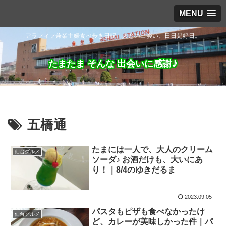
MENU
アラフィフ兼業主婦食べ歩き日記。人との出会い、日日是好日。
たまたま そんな 出会いに感謝♪
五橋通
たまには一人で、大人のクリーム
仙台グルメ
ソーダ♪ お酒だけも、大いにあ
り！｜8/4のゆきだるま
2023.09.05
パスタもピザも食べなかったけ
仙台グルメ
ど、カレーが美味しかった件｜パ