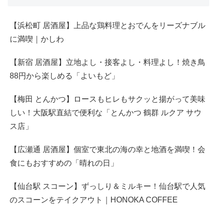
【浜松町 居酒屋】上品な鶏料理とおでんをリーズナブル
に満喫｜かしわ
【新宿 居酒屋】立地よし・接客よし・料理よし！焼き鳥
88円から楽しめる「よいもど」
【梅田 とんかつ】ロースもヒレもサクッと揚がって美味
しい！大阪駅直結で便利な「とんかつ 鶴群 ルクア サウ
ス店」
【広瀬通 居酒屋】個室で東北の海の幸と地酒を満喫！会
食にもおすすめの「晴れの日」
【仙台駅 スコーン】ずっしり＆ミルキー！仙台駅で人気
のスコーンをテイクアウト｜HONOKA COFFEE