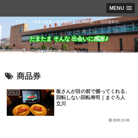
MENU
アラフィフ兼業主婦食べ歩き日記。人との出会い、日日是好日。
たまたま そんな 出会いに感謝♪
商品券
板さんが目の前で握ってくれる、
グルメ
回転しない回転寿司｜まぐろ人
立川
2020.11.06