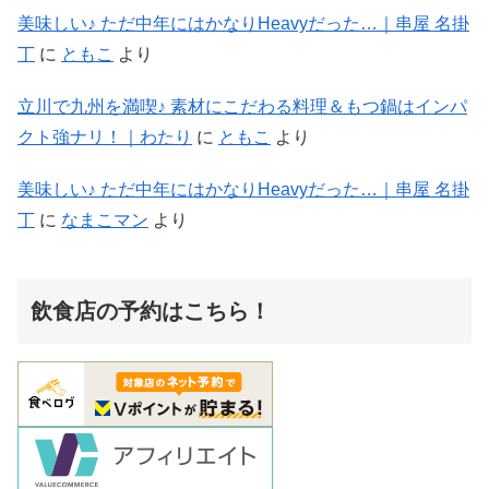
美味しい♪ ただ中年にはかなりHeavyだった…｜串屋 名掛
丁
に
ともこ
より
立川で九州を満喫♪ 素材にこだわる料理＆もつ鍋はインパ
クト強ナリ！｜わたり
に
ともこ
より
美味しい♪ ただ中年にはかなりHeavyだった…｜串屋 名掛
丁
に
なまこマン
より
飲食店の予約はこちら！