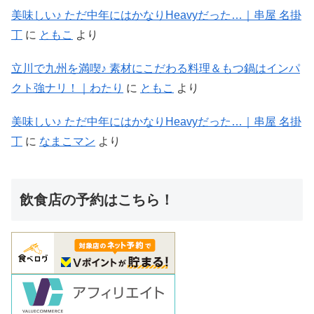
美味しい♪ ただ中年にはかなりHeavyだった…｜串屋 名掛
丁
に
ともこ
より
立川で九州を満喫♪ 素材にこだわる料理＆もつ鍋はインパ
クト強ナリ！｜わたり
に
ともこ
より
美味しい♪ ただ中年にはかなりHeavyだった…｜串屋 名掛
丁
に
なまこマン
より
飲食店の予約はこちら！