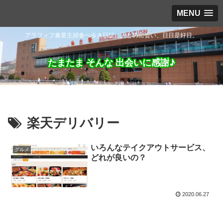
MENU
アラフィフ兼業主婦食べ歩き日記。人との出会い、日日是好日。
たまたま そんな 出会いに感謝♪
楽天デリバリー
いろんなテイクアウトサービス、
グルメ
どれが良いの？
2020.06.27