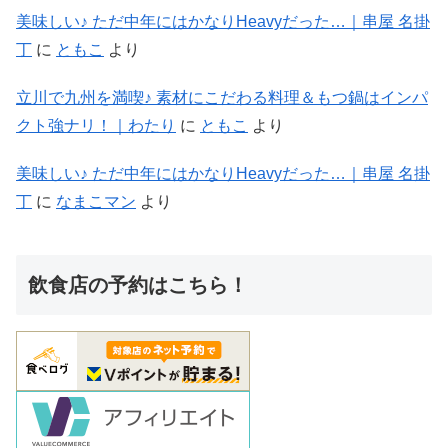
美味しい♪ ただ中年にはかなりHeavyだった…｜串屋 名掛
丁
に
ともこ
より
立川で九州を満喫♪ 素材にこだわる料理＆もつ鍋はインパ
クト強ナリ！｜わたり
に
ともこ
より
美味しい♪ ただ中年にはかなりHeavyだった…｜串屋 名掛
丁
に
なまこマン
より
飲食店の予約はこちら！