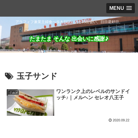
MENU
アラフィフ兼業主婦食べ歩き日記。人との出会い、日日是好日。
たまたま そんな 出会いに感謝♪
玉子サンド
ワンランク上のレベルのサンドイ
グルメ
ッチ♪｜メルヘン セレオ八王子
2020.09.22