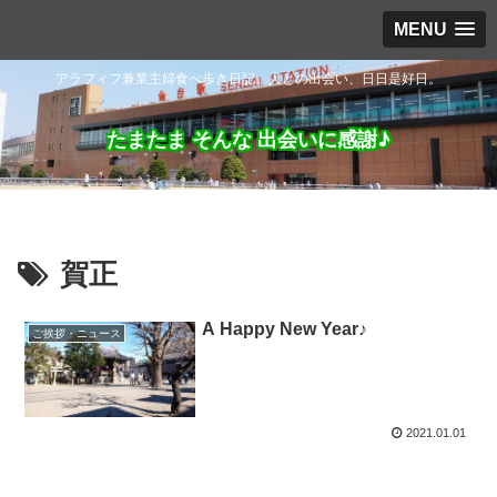
MENU
アラフィフ兼業主婦食べ歩き日記。人との出会い、日日是好日。
たまたま そんな 出会いに感謝♪
賀正
A Happy New Year♪
ご挨拶・ニュース
2021.01.01