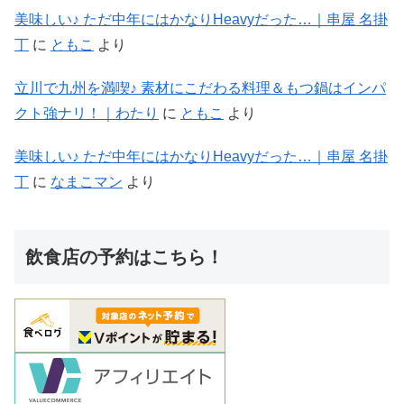
美味しい♪ ただ中年にはかなりHeavyだった…｜串屋 名掛
丁
に
ともこ
より
立川で九州を満喫♪ 素材にこだわる料理＆もつ鍋はインパ
クト強ナリ！｜わたり
に
ともこ
より
美味しい♪ ただ中年にはかなりHeavyだった…｜串屋 名掛
丁
に
なまこマン
より
飲食店の予約はこちら！