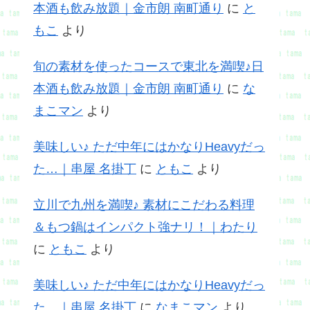
本酒も飲み放題｜金市朗 南町通り
に
と
もこ
より
旬の素材を使ったコースで東北を満喫♪日
本酒も飲み放題｜金市朗 南町通り
に
な
まこマン
より
美味しい♪ ただ中年にはかなりHeavyだっ
た…｜串屋 名掛丁
に
ともこ
より
立川で九州を満喫♪ 素材にこだわる料理
＆もつ鍋はインパクト強ナリ！｜わたり
に
ともこ
より
美味しい♪ ただ中年にはかなりHeavyだっ
た…｜串屋 名掛丁
に
なまこマン
より