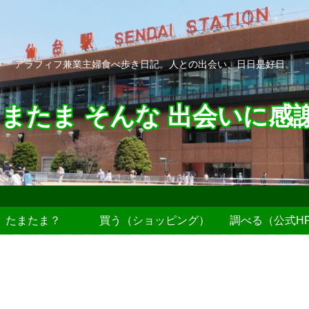
アラフィフ兼業主婦食べ歩き日記。人との出会い、日日是好日。
またま そんな 出会いに感
たまたま？
買う（ショッピング）
調べる（公式H