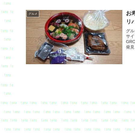
お
グルメ
リ
グル
サイ
GR
発見