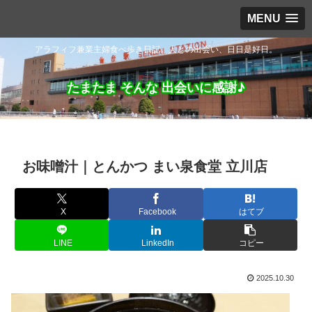
MENU
アラフィフ兼業主婦食べ歩き日記。人との出会い、日日是好日。
たまたま そんな 出会いに感謝♪
お味噌汁｜とんかつ まい泉食堂 立川店
X
Facebook
はてブ
LINE
LinkedIn
コピー
2025.10.30