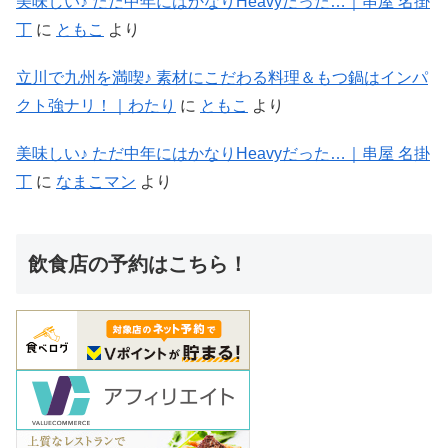
美味しい♪ ただ中年にはかなりHeavyだった…｜串屋 名掛
丁
に
ともこ
より
立川で九州を満喫♪ 素材にこだわる料理＆もつ鍋はインパ
クト強ナリ！｜わたり
に
ともこ
より
美味しい♪ ただ中年にはかなりHeavyだった…｜串屋 名掛
丁
に
なまこマン
より
飲食店の予約はこちら！