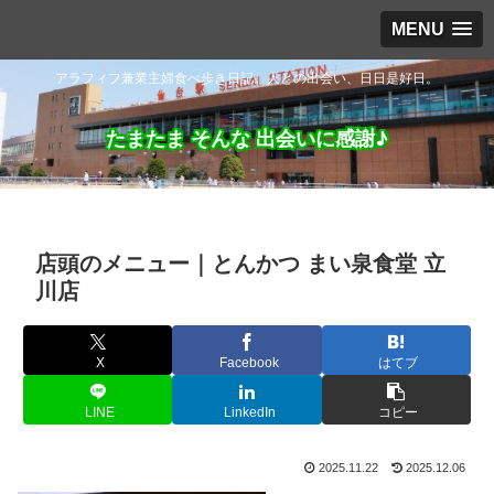
MENU
アラフィフ兼業主婦食べ歩き日記。人との出会い、日日是好日。
たまたま そんな 出会いに感謝♪
店頭のメニュー｜とんかつ まい泉食堂 立
川店
X
Facebook
はてブ
LINE
LinkedIn
コピー
2025.11.22
2025.12.06