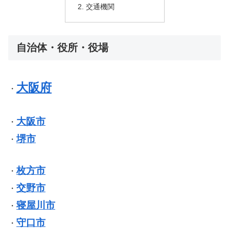
交通機関
自治体・役所・役場
大阪府
・
大阪市
・
堺市
・
枚方市
・
交野市
・
寝屋川市
・
守口市
・