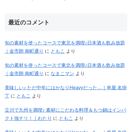
最近のコメント
旬の素材を使ったコースで東北を満喫♪日本酒も飲み放題
｜金市朗 南町通り
に
ともこ
より
旬の素材を使ったコースで東北を満喫♪日本酒も飲み放題
｜金市朗 南町通り
に
なまこマン
より
美味しい♪ ただ中年にはかなりHeavyだった…｜串屋 名掛
丁
に
ともこ
より
立川で九州を満喫♪ 素材にこだわる料理＆もつ鍋はインパ
クト強ナリ！｜わたり
に
ともこ
より