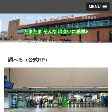
MENU
アラフィフ兼業主婦食べ歩き日記。人との出会い、日日是好日。
たまたま そんな 出会いに感謝♪
調べる（公式HP）