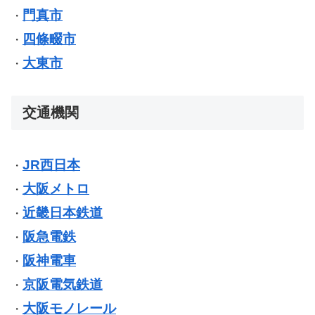
門真市
・
四條畷市
・
大東市
・
交通機関
JR西日本
・
大阪メトロ
・
近畿日本鉄道
・
阪急電鉄
・
阪神電車
・
京阪電気鉄道
・
大阪モノレール
・