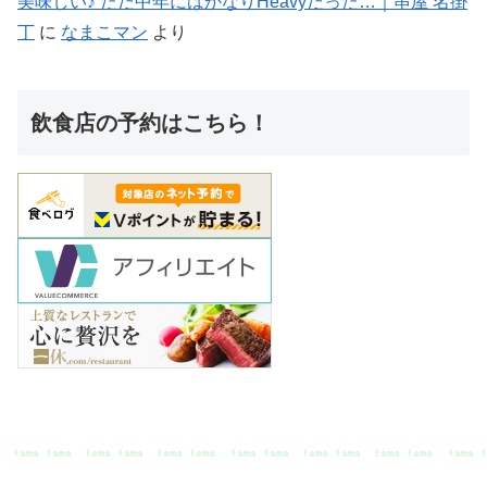
美味しい♪ ただ中年にはかなりHeavyだった…｜串屋 名掛
丁
に
なまこマン
より
飲食店の予約はこちら！