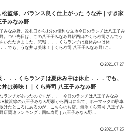
し松監修、バランス良く仕上がった うな丼｜すき家
王子みなみ野
子みなみ野、改札口から1分の便利な立地今日のランチは八王子み
野。つい先日は、この八王子みなみ野駅西口のくら寿司さんでう
をいただきました。悲報．．．くらランチは夏休み中は休
．．でも、うな丼は美味！｜くら寿司 八王子みなみ野↑こ...
2021.07.27
報．．．くらランチは夏休み中は休止．．．でも、
な丼は美味！｜くら寿司 八王子みなみ野
なランチがあったのですが．．．今日のランチは八王子みなみ
JR横浜線の八王子みなみ野駅から西口に出て、ホーマックの駐車
抜けたところにあるのが、こちらのお店。無添くら寿司 八王子み
野店関連ランキング：回転寿司 | 八王子みなみ野...
2021.07.25