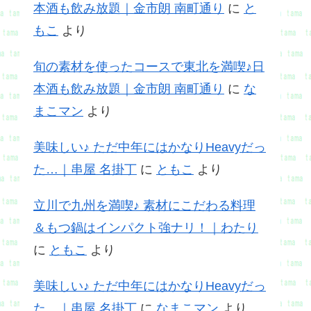
本酒も飲み放題｜金市朗 南町通り
に
と
もこ
より
旬の素材を使ったコースで東北を満喫♪日
本酒も飲み放題｜金市朗 南町通り
に
な
まこマン
より
美味しい♪ ただ中年にはかなりHeavyだっ
た…｜串屋 名掛丁
に
ともこ
より
立川で九州を満喫♪ 素材にこだわる料理
＆もつ鍋はインパクト強ナリ！｜わたり
に
ともこ
より
美味しい♪ ただ中年にはかなりHeavyだっ
た…｜串屋 名掛丁
に
なまこマン
より