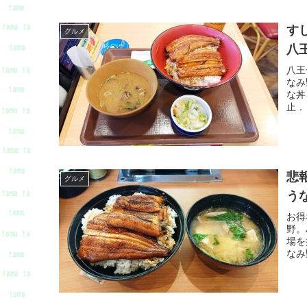
す
グルメ
八
八王
なみ
な丼
止．
悲
グルメ
う
お得
野。
場を
なみ