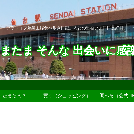
アラフィフ兼業主婦食べ歩き日記。人との出会い、日日是好日。
またま そんな 出会いに感
たまたま？
買う（ショッピング）
調べる（公式H