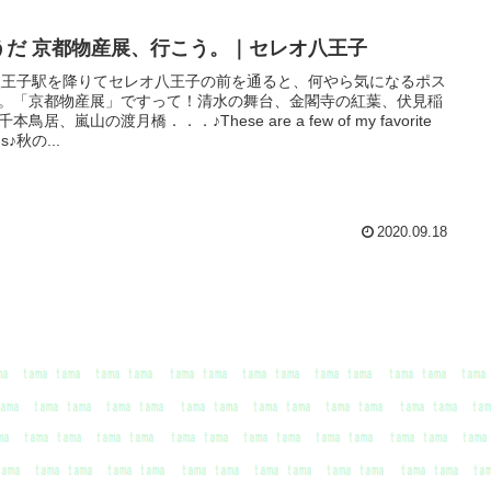
うだ 京都物産展、行こう。｜セレオ八王子
八王子駅を降りてセレオ八王子の前を通ると、何やら気になるポス
。「京都物産展」ですって！清水の舞台、金閣寺の紅葉、伏見稲
本鳥居、嵐山の渡月橋．．．♪These are a few of my favorite
gs♪秋の...
2020.09.18