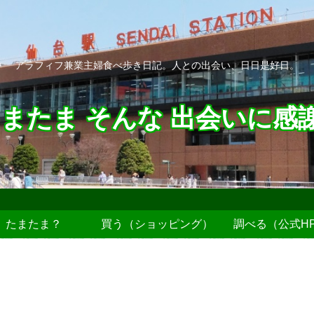
アラフィフ兼業主婦食べ歩き日記。人との出会い、日日是好日。
またま そんな 出会いに感
たまたま？
買う（ショッピング）
調べる（公式H