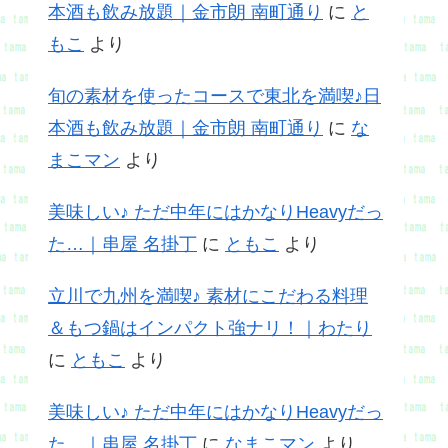
本酒も飲み放題｜金市朗 南町通り
に
と
もこ
より
旬の素材を使ったコースで東北を満喫♪日
本酒も飲み放題｜金市朗 南町通り
に
な
まこマン
より
美味しい♪ ただ中年にはかなりHeavyだっ
た…｜串屋 名掛丁
に
ともこ
より
立川で九州を満喫♪ 素材にこだわる料理
＆もつ鍋はインパクト強ナリ！｜わたり
に
ともこ
より
美味しい♪ ただ中年にはかなりHeavyだっ
た…｜串屋 名掛丁
に
なまこマン
より