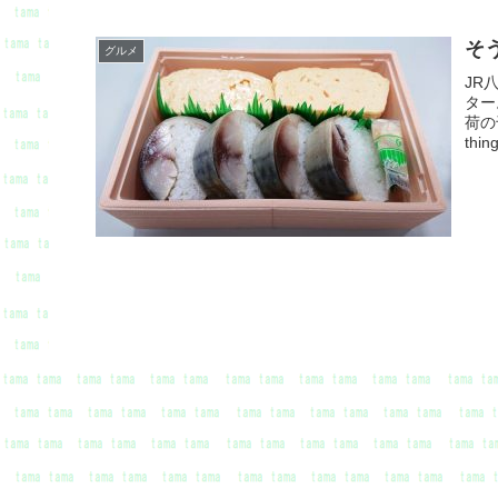
そ
グルメ
JR
ター
荷の千
thin