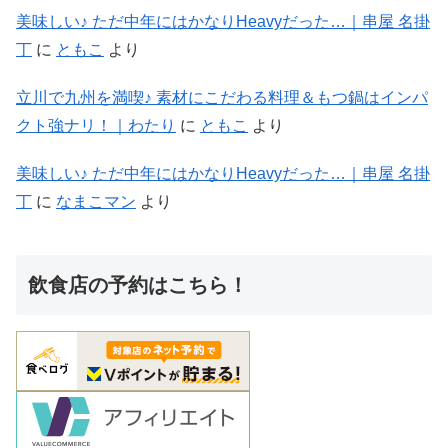
美味しい♪ ただ中年にはかなりHeavyだった…｜串屋 名掛
丁
に
ともこ
より
立川で九州を満喫♪ 素材にこだわる料理＆もつ鍋はインパ
クト強ナリ！｜わたり
に
ともこ
より
美味しい♪ ただ中年にはかなりHeavyだった…｜串屋 名掛
丁
に
なまこマン
より
飲食店の予約はこちら！