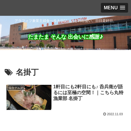
MENU
アラフィフ兼業主婦食べ歩き日記。人との出会い、日日是好日。
たまたま そんな 出会いに感謝♪
名掛丁
1軒目にも2軒目にも♪ 呑兵衛が語
仙台グルメ
るには至極の空間！｜こちら丸特
漁業部 名掛丁
2022.11.03