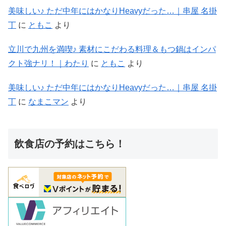
美味しい♪ ただ中年にはかなりHeavyだった…｜串屋 名掛
丁
に
ともこ
より
立川で九州を満喫♪ 素材にこだわる料理＆もつ鍋はインパ
クト強ナリ！｜わたり
に
ともこ
より
美味しい♪ ただ中年にはかなりHeavyだった…｜串屋 名掛
丁
に
なまこマン
より
飲食店の予約はこちら！