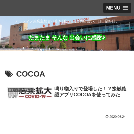
MENU
アラフィフ兼業主婦食べ歩き日記。人との出会い、日日是好日。
たまたま そんな 出会いに感謝♪
COCOA
鳴り物入りで登場した！？接触確
住む（生活情報）
認アプリCOCOAを使ってみた
2020.06.24