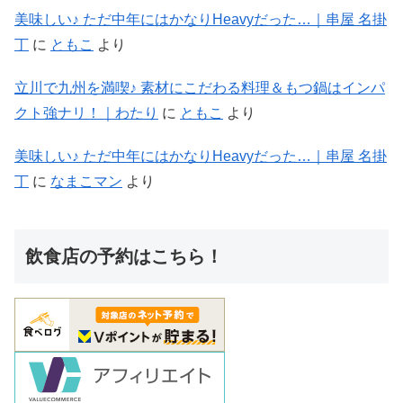
美味しい♪ ただ中年にはかなりHeavyだった…｜串屋 名掛
丁
に
ともこ
より
立川で九州を満喫♪ 素材にこだわる料理＆もつ鍋はインパ
クト強ナリ！｜わたり
に
ともこ
より
美味しい♪ ただ中年にはかなりHeavyだった…｜串屋 名掛
丁
に
なまこマン
より
飲食店の予約はこちら！