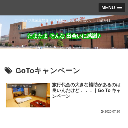
MENU
アラフィフ兼業主婦食べ歩き日記。人との出会い、日日是好日。
たまたま そんな 出会いに感謝♪
GoToキャンペーン
旅行代金の大きな補助があるのは
ご挨拶・ニュース
良いんだけど．．．｜Go To キャ
ンペーン
2020.07.20