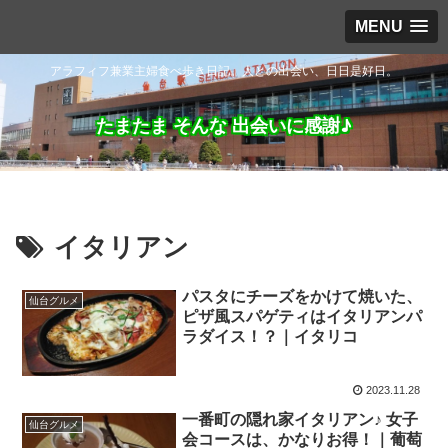
MENU
アラフィフ兼業主婦食べ歩き日記。人との出会い、日日是好日。
たまたま そんな 出会いに感謝♪
イタリアン
パスタにチーズをかけて焼いた、
仙台グルメ
ピザ風スパゲティはイタリアンパ
ラダイス！？｜イタリコ
2023.11.28
一番町の隠れ家イタリアン♪ 女子
仙台グルメ
会コースは、かなりお得！｜葡萄