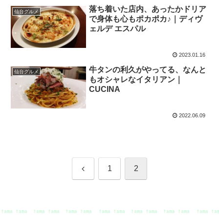
落ち着いた店内、あったかドリア
仙台グルメ
で身体も心もポカポカ♪｜ディヴ
ェルデ エスパル
2023.01.16
牛タンの利久がやってる、なんと
仙台グルメ
もオシャレなイタリアン｜
CUCINA
2022.06.09
前
1
2
へ