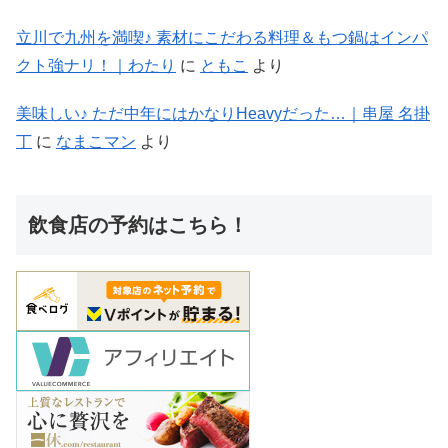
立川で九州を満喫♪ 素材にこだわる料理＆もつ鍋はインパ
クト強ナリ！｜わたり
に
ともこ
より
美味しい♪ ただ中年にはかなりHeavyだった…｜串屋 名掛
丁
に
なまこマン
より
飲食店の予約はこちら！