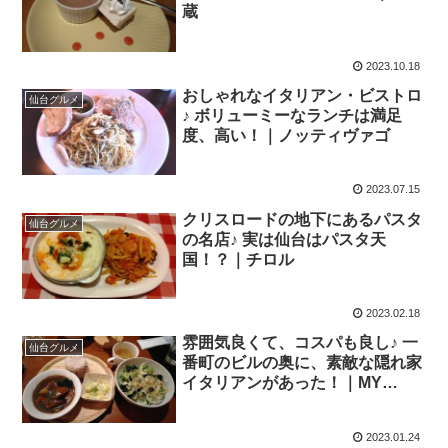
蔵
2023.10.18
おしゃれなイタリアン・ビストロ
仙台グルメ
♪ ボリューミーなランチは満足
度、高い！｜ノッティヴァゴ
2023.07.15
クリスロードの地下にあるパスタ
仙台グルメ
の名店♪ 実は仙台はパスタ天
国！？｜チロル
2023.02.18
雰囲気良くて、コスパも良し♪ 一
仙台グルメ
番町のビルの奥に、素敵な隠れ家
イタリアンがあった！｜MY
DINING 葡萄蔵
2023.01.24