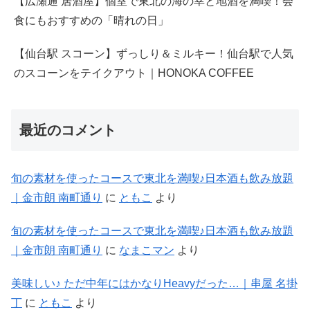
【広瀬通 居酒屋】個室で東北の海の幸と地酒を満喫！会
食にもおすすめの「晴れの日」
【仙台駅 スコーン】ずっしり＆ミルキー！仙台駅で人気
のスコーンをテイクアウト｜HONOKA COFFEE
最近のコメント
旬の素材を使ったコースで東北を満喫♪日本酒も飲み放題
｜金市朗 南町通り
に
ともこ
より
旬の素材を使ったコースで東北を満喫♪日本酒も飲み放題
｜金市朗 南町通り
に
なまこマン
より
美味しい♪ ただ中年にはかなりHeavyだった…｜串屋 名掛
丁
に
ともこ
より