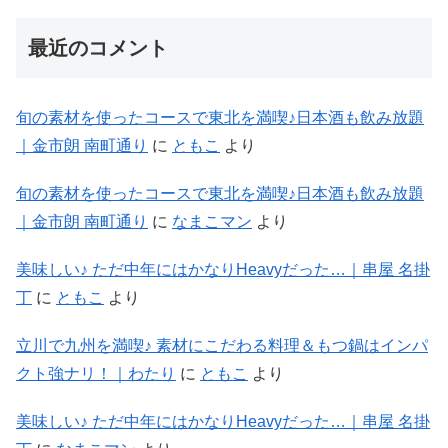
最近のコメント
旬の素材を使ったコースで東北を満喫♪日本酒も飲み放題
｜金市朗 南町通り
に
ともこ
より
旬の素材を使ったコースで東北を満喫♪日本酒も飲み放題
｜金市朗 南町通り
に
なまこマン
より
美味しい♪ ただ中年にはかなりHeavyだった…｜串屋 名掛
丁
に
ともこ
より
立川で九州を満喫♪ 素材にこだわる料理＆もつ鍋はインパ
クト強ナリ！｜わたり
に
ともこ
より
美味しい♪ ただ中年にはかなりHeavyだった…｜串屋 名掛