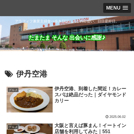
MENU
アラフィフ兼業主婦食べ歩き日記。人との出会い、日日是好日。
たまたま そんな 出会いに感謝♪
伊丹空港
伊丹空港、到着した間近！カレー
グルメ
スパは絶品だった｜ダイヤモンド
カリー
2025.06.02
大阪と言えば豚まん！イートイン
グルメ
店舗を利用してみた｜551