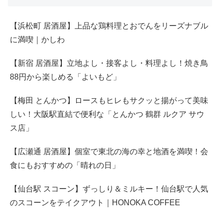
【浜松町 居酒屋】上品な鶏料理とおでんをリーズナブル
に満喫｜かしわ
【新宿 居酒屋】立地よし・接客よし・料理よし！焼き鳥
88円から楽しめる「よいもど」
【梅田 とんかつ】ロースもヒレもサクッと揚がって美味
しい！大阪駅直結で便利な「とんかつ 鶴群 ルクア サウ
ス店」
【広瀬通 居酒屋】個室で東北の海の幸と地酒を満喫！会
食にもおすすめの「晴れの日」
【仙台駅 スコーン】ずっしり＆ミルキー！仙台駅で人気
のスコーンをテイクアウト｜HONOKA COFFEE