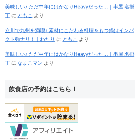
美味しい♪ ただ中年にはかなりHeavyだった…｜串屋 名掛
丁
に
ともこ
より
立川で九州を満喫♪ 素材にこだわる料理＆もつ鍋はインパ
クト強ナリ！｜わたり
に
ともこ
より
美味しい♪ ただ中年にはかなりHeavyだった…｜串屋 名掛
丁
に
なまこマン
より
飲食店の予約はこちら！