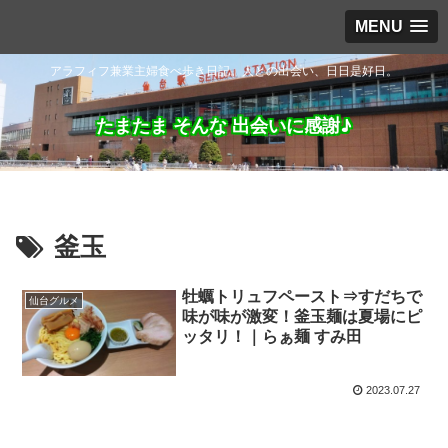
MENU
アラフィフ兼業主婦食べ歩き日記。人との出会い、日日是好日。
たまたま そんな 出会いに感謝♪
釜玉
牡蠣トリュフペースト⇒すだちで
仙台グルメ
味が味が激変！釜玉麺は夏場にピ
ッタリ！｜らぁ麺 すみ田
2023.07.27