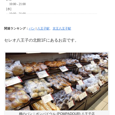
関連ランキング：
パン
|
八王子駅
、
京王八王子駅
セレオ八王子の北館1Fにあるお店です。
棚のパン｜ポンパドウル (POMPADOUR) 八王子店