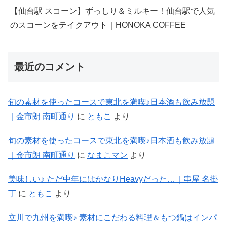
【仙台駅 スコーン】ずっしり＆ミルキー！仙台駅で人気
のスコーンをテイクアウト｜HONOKA COFFEE
最近のコメント
旬の素材を使ったコースで東北を満喫♪日本酒も飲み放題
｜金市朗 南町通り
に
ともこ
より
旬の素材を使ったコースで東北を満喫♪日本酒も飲み放題
｜金市朗 南町通り
に
なまこマン
より
美味しい♪ ただ中年にはかなりHeavyだった…｜串屋 名掛
丁
に
ともこ
より
立川で九州を満喫♪ 素材にこだわる料理＆もつ鍋はインパ