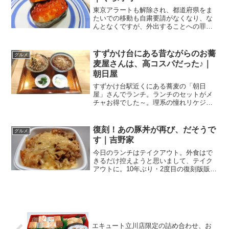
東京アラートも解除され、都道府県をま
たいでの移動も自粛要請がなくなり、な
んとなくですが、外出することへの罪悪
感が無くなりつつある今日この頃です。
だからって訳でもないですが、外食。と
は言え、予算は極力、安く抑えたい。そ
すずかけ台にある昔ながらのお蕎
グルメ
んなときに重宝するのが回...
麦屋さんは、高コスパだった♪｜
朝日屋
すずかけ台駅近くにある蕎麦の「朝日
屋」さんでランチ。ランチのセットがメ
チャお得でした～。理系の憧れリケジョ
の私。大学は工学部の化学系を卒業して
います。工学系の日本のトップと言えば
旧帝大、そして東京工業大学。幸運にも
復刻！あの豚丼が再び、だそうで
グルメ
お仕事で東工大にお邪魔する...
す｜吉野家
今日のランチはテイクアウト。外食はで
きるだけ控えようと思いまして、テイク
アウトに。10年ぶり・2度目の復刻版販売
向かいました先は、オレンジの看板のこ
ちらのお店。吉野家 八王子南口店関連ラ
ンキング：牛丼 | 八王子駅、京王八王子
駅牛丼と言えば...
エキュート立川店限定の詰め合わせ、お