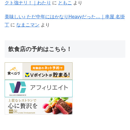
クト強ナリ！｜わたり
に
ともこ
より
美味しい♪ ただ中年にはかなりHeavyだった…｜串屋 名掛
丁
に
なまこマン
より
飲食店の予約はこちら！