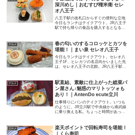
深川めし｜おむすび権米衛 セレ
オ八王子
八王子駅の改札口からすぐの便利な立地
今日もランチはテイクアウト。JR八王子
駅で持ち帰りの食品を購入するとなる
と、いつもならセレオ八王子の北館に行
くところですが、今日は南館へ。駅の改
札口を出て、左手の南口へ、南北自由通
春の匂いのするコロッケとカツを
グルメ
路を歩くこと1分．．．否...
堪能！｜まい泉 セレオ八王子
今日もランチはテイクアウト。セレオ八
王子1F、ヒレカツの名店向かいました先
は、セレオ八王子の北館。JR八王子駅に
直結ということで、仕事の行き帰りによ
く利用させていただいています。その
1F、食品・惣菜売り場にあるのが、こち
駅直結、素敵に仕上がった総菜パ
グルメ
らのお店。とんかつ ...
ン屋さん♪魅惑のマリトッツォも
あり！｜AntenDo ecute立川
仕事帰りにパンのテイクアウト。いつも
のように、JR立川駅で中央線から南武線
に乗り換える私。ちょっと時間があった
ので、乗り換えの間に改札外へ。と言っ
ても南改札から出てすぐのところに拡が
る、エキュート立川でお昼の買い出し。
楽天ポイントで回転寿司を堪能！
グルメ
南改札を出てそのまま真...
｜くら寿司