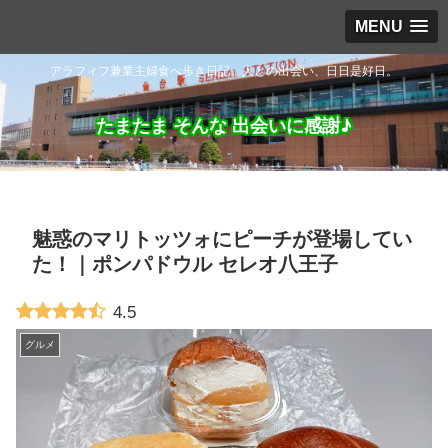
MENU
アラフィフ兼業主婦食べ歩き日記。人との出会い、日日是好日。
たまたま そんな 出会いに感謝♪
魅惑のマリトッツォにピーチが登場してい
た！｜ポンパドウル セレオ八王子
4.5
グルメ