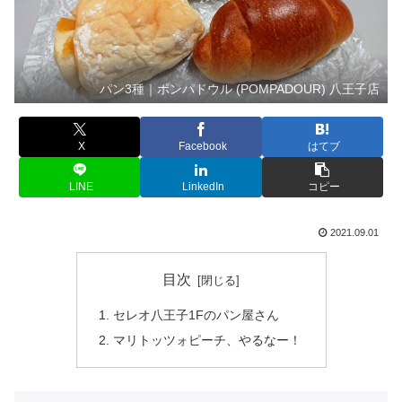
パン3種｜ポンパドウル (POMPADOUR) 八王子店
X
Facebook
はてブ
LINE
LinkedIn
コピー
2021.09.01
目次
セレオ八王子1Fのパン屋さん
マリトッツォピーチ、やるなー！