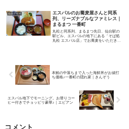
ランチ♪手作りのふわーっと包まれたハン
バーグ、そしてコクのあるデミグラスソ
ース、最高でしたよ。皆さんにすすめら
エスパルのお蕎麦屋さんと同系
仙台グルメ
れて仙台市青葉区、青葉...
列、リーズナブルなファミレス｜
まるまつ 一番町
丸松と同系列、まるまつ先日、仙台駅の
駅ビル、エスパルの地下にある「そば処
丸松 エスパル店」でお蕎麦をいただきま
した。割子そばが5段で、おかず（トッピ
ング）も5段の楽しい・美味しいお蕎麦。
麺もトッピングも5段、ボリューミーでカ
ラフルで楽しいお...
本鮪の中落ちまで入った海鮮丼がお値打
ち価格♪一番町の隠れ家｜きんぞう
エスパル地下でモーニング。お替りコー
ヒー付きでチョッピリ豪華♪｜エビアン
コメント