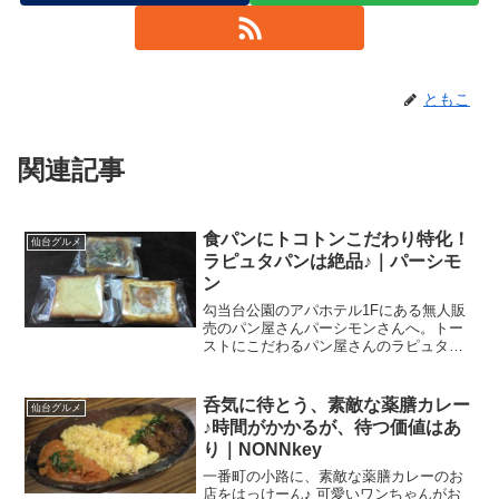
ともこ
関連記事
食パンにトコトンこだわり特化！
仙台グルメ
ラピュタパンは絶品♪｜パーシモ
ン
勾当台公園のアパホテル1Fにある無人販
売のパン屋さんパーシモンさんへ。トー
ストにこだわるパン屋さんのラピュタパ
ンはメチャウマ！アパホテルで無人販売
とある週末、所用で勾当台公園へ。帰り
道、自転車でアパホテル〈仙台勾当台公
呑気に待とう、素敵な薬膳カレー
仙台グルメ
園〉の前を通りかかりま...
♪時間がかかるが、待つ価値はあ
り｜NONNkey
一番町の小路に、素敵な薬膳カレーのお
店をはっけーん♪ 可愛いワンちゃんがお