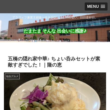
MENU
アラフィフ兼業主婦食べ歩き日記。人との出会い、日日是好日。
たまたま そんな 出会いに感謝♪
五橋の隠れ家中華♪ ちょい呑みセットが素
敵すぎでした！｜隆の恵
仙台グルメ