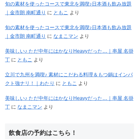
旬の素材を使ったコースで東北を満喫♪日本酒も飲み放題
｜金市朗 南町通り
に
ともこ
より
旬の素材を使ったコースで東北を満喫♪日本酒も飲み放題
｜金市朗 南町通り
に
なまこマン
より
美味しい♪ ただ中年にはかなりHeavyだった…｜串屋 名掛
丁
に
ともこ
より
立川で九州を満喫♪ 素材にこだわる料理＆もつ鍋はインパ
クト強ナリ！｜わたり
に
ともこ
より
美味しい♪ ただ中年にはかなりHeavyだった…｜串屋 名掛
丁
に
なまこマン
より
飲食店の予約はこちら！