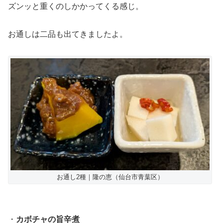
ズンッと重くのしかかってくる感じ。
お通しは二品も出てきましたよ。
お通し2種｜隆の恵（仙台市青葉区）
・
カボチャの旨辛煮