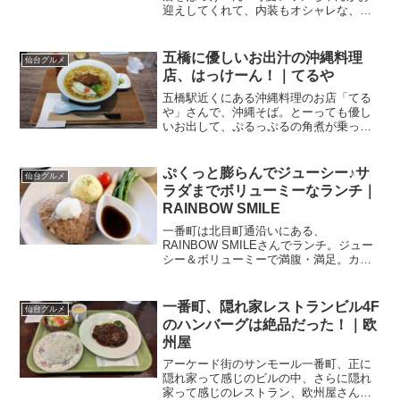
迎えしてくれて、内装もオシャレな、素
敵な雰囲気でいただく美味しいカレーで
した～。一番町の小路の隠れ家年越しは
ダンナと関東で過ごした私です。早速年
五橋に優しいお出汁の沖縄料理
仙台グルメ
末に、新川崎でオフ会で...
店、はっけーん！｜てるや
五橋駅近くにある沖縄料理のお店「てる
や」さんで、沖縄そば。とーっても優し
いお出して、ぷるっぷるの角煮が乗って
いて、癒されました～♪さりげなくグルメ
ストリート！？私の生活拠点、五橋。何
せ移動手段が徒歩と自転車しかないの
ぷくっと膨らんでジューシー♪サ
仙台グルメ
で、基本的に五橋駅と仙台...
ラダまでボリューミーなランチ｜
RAINBOW SMILE
一番町は北目町通沿いにある、
RAINBOW SMILEさんでランチ。ジュー
シー＆ボリューミーで満腹・満足。カレ
ー屋さんの後仙台出張、今日は午後か
ら”とんぺー”（東北大学）へ。理系職にと
って、とんぺーと言えば工学研究科のあ
一番町、隠れ家レストランビル4F
仙台グルメ
る青葉山キャンパスな...
のハンバーグは絶品だった！｜欧
州屋
アーケード街のサンモール一番町、正に
隠れ家って感じのビルの中、さらに隠れ
家って感じのレストラン、欧州屋さんで