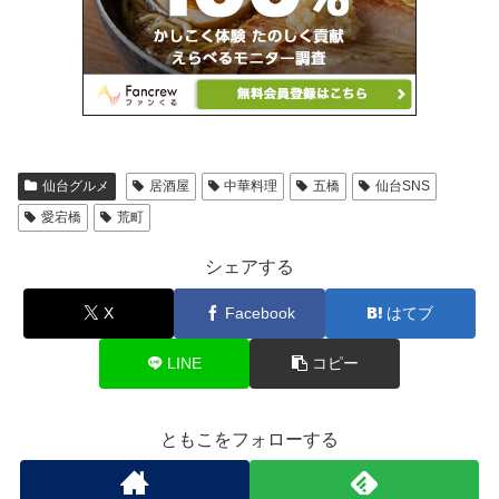
仙台グルメ
居酒屋
中華料理
五橋
仙台SNS
愛宕橋
荒町
シェアする
X
Facebook
はてブ
LINE
コピー
ともこをフォローする