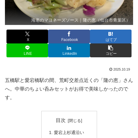
海老のマヨネーズソース｜隆の恵（仙台市青葉区）
X
Facebook
はてブ
LINE
LinkedIn
コピー
2025.10.19
五橋駅と愛宕橋駅の間、荒町交差点近くの「隆の恵」さん
へ。中華のちょい呑みセットがお得で美味しかったので
す。
目次
愛宕上杉通沿い