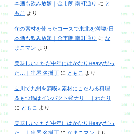
本酒も飲み放題｜金市朗 南町通り
に
と
もこ
より
旬の素材を使ったコースで東北を満喫♪日
本酒も飲み放題｜金市朗 南町通り
に
な
まこマン
より
美味しい♪ ただ中年にはかなりHeavyだっ
た…｜串屋 名掛丁
に
ともこ
より
立川で九州を満喫♪ 素材にこだわる料理
＆もつ鍋はインパクト強ナリ！｜わたり
に
ともこ
より
美味しい♪ ただ中年にはかなりHeavyだっ
た…｜串屋 名掛丁
に
なまこマン
より