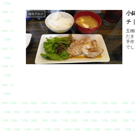
小
仙台グルメ
チ｜
五橋
だき
手作
でし