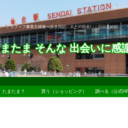
アラフィフ兼業主婦食べ歩き日記。人との出会い、日日是好日。
またま そんな 出会いに感
たまたま？
買う（ショッピング）
調べる（公式H