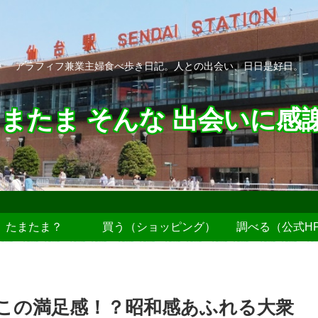
アラフィフ兼業主婦食べ歩き日記。人との出会い、日日是好日。
またま そんな 出会いに感
たまたま？
買う（ショッピング）
調べる（公式H
でこの満足感！？昭和感あふれる大衆