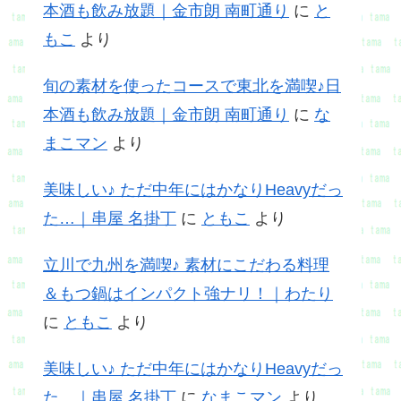
本酒も飲み放題｜金市朗 南町通り
に
と
もこ
より
旬の素材を使ったコースで東北を満喫♪日
本酒も飲み放題｜金市朗 南町通り
に
な
まこマン
より
美味しい♪ ただ中年にはかなりHeavyだっ
た…｜串屋 名掛丁
に
ともこ
より
立川で九州を満喫♪ 素材にこだわる料理
＆もつ鍋はインパクト強ナリ！｜わたり
に
ともこ
より
美味しい♪ ただ中年にはかなりHeavyだっ
た…｜串屋 名掛丁
に
なまこマン
より