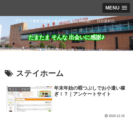
MENU
アラフィフ兼業主婦食べ歩き日記。人との出会い、日日是好日。
たまたま そんな 出会いに感謝♪
ステイホーム
年末年始の暇つぶしでお小遣い稼
サイト・ブログ
ぎ！？｜アンケートサイト
2020.12.15