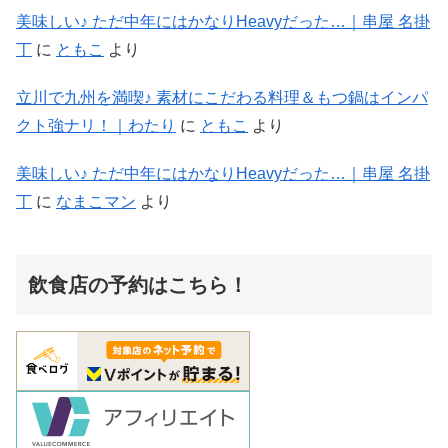
美味しい♪ ただ中年にはかなりHeavyだった…｜串屋 名掛
丁
に
ともこ
より
立川で九州を満喫♪ 素材にこだわる料理＆もつ鍋はインパ
クト強ナリ！｜わたり
に
ともこ
より
美味しい♪ ただ中年にはかなりHeavyだった…｜串屋 名掛
丁
に
なまこマン
より
飲食店の予約はこちら！