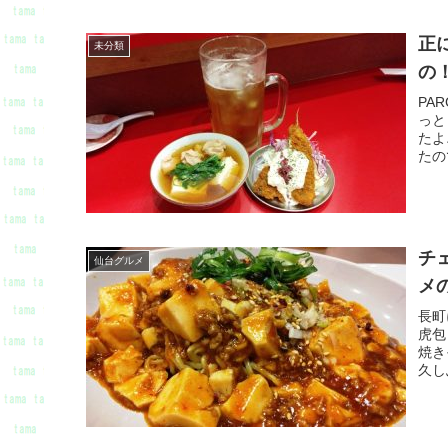
正
未分類
の
PA
っと
たよ
たの
チ
仙台グルメ
メ
長町
虎包
焼き
久し