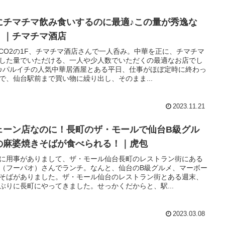
にチマチマ飲み食いするのに最適♪この量が秀逸な
！｜チマチマ酒店
RCO2の1F、チマチマ酒店さんで一人呑み。中華を正に、チマチマ
した量でいただける、一人や少人数でいただくの最適なお店でし
♪パルイチの人気中華居酒屋とある平日、仕事がほぼ定時に終わっ
で、仙台駅前まで買い物に繰り出し、そのまま...
2023.11.21
ェーン店なのに！長町のザ・モールで仙台B級グル
の麻婆焼きそばが食べられる！｜虎包
に用事がありまして、ザ・モール仙台長町のレストラン街にある
（フーパオ）さんでランチ。なんと、仙台のB級グルメ、マーボー
そばがありました。ザ・モール仙台のレストラン街とある週末、
ぶりに長町にやってきました。せっかくだからと、駅...
2023.03.08