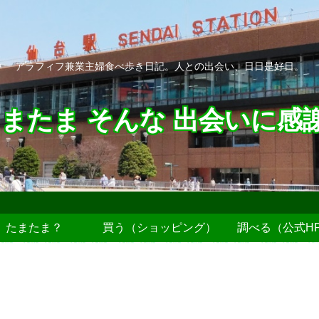
アラフィフ兼業主婦食べ歩き日記。人との出会い、日日是好日。
またま そんな 出会いに感
たまたま？
買う（ショッピング）
調べる（公式H