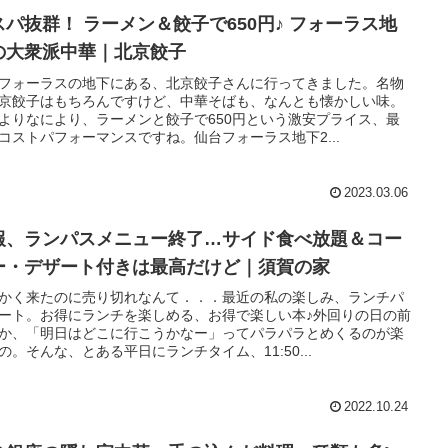
スパ抜群！ ラーメン＆餃子で650円♪ フォーラス地
の大衆派中華｜北京餃子
フォーラスの地下にある、北京餃子さんに行ってきました。名物
京餃子はもちろんですけど、中華そばも、なんとも懐かしい味。
よりなにより、ラーメンと餃子で650円という激安プライス、最
コストパフォーマンスですね。仙台フォーラス地下2...
2023.03.06
報、ランパスメニュー終了…サイド食べ放題＆コー
ー・デザート付きは最高だけど｜須賀の家
かく来たのに売り切れなんて．．．最近の私の楽しみ、ランチパ
ート。お得にランチを楽しめる、お得で楽しい本♪外回りの日の前
か、「明日はどこに行こうかなー」ってパラパラとめくるのが楽
の。そんな、とある平日にランチタイム、11:50...
2022.10.24