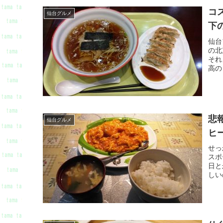
コ
仙台グルメ
下
仙台
の北
それ
高の
悲
仙台グルメ
ヒ
せっ
スポ
日と
しい