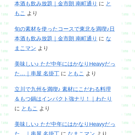
本酒も飲み放題｜金市朗 南町通り
に
と
もこ
より
旬の素材を使ったコースで東北を満喫♪日
本酒も飲み放題｜金市朗 南町通り
に
な
まこマン
より
美味しい♪ ただ中年にはかなりHeavyだっ
た…｜串屋 名掛丁
に
ともこ
より
立川で九州を満喫♪ 素材にこだわる料理
＆もつ鍋はインパクト強ナリ！｜わたり
に
ともこ
より
美味しい♪ ただ中年にはかなりHeavyだっ
た…｜串屋 名掛丁
に
なまこマン
より