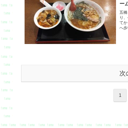
ー
五橋
り、
てか
へ歩
次
1