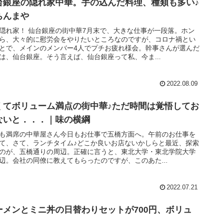
台銀座の隠れ家中華。手の込んだ料理、種類も多い♪
ちんまや
隠れ家！ 仙台銀座の街中華7月末で、大きな仕事が一段落。ホン
ら、大々的に慰労会をやりたいところなのですが、コロナ禍とい
とで、メインのメンバー4人でプチお疲れ様会。幹事さんが選んだ
は、仙台銀座。そう言えば、仙台銀座って私、今ま...
2022.08.09
くてボリューム満点の街中華♪ただ時間は覚悟してお
ないと．．．｜味の横綱
も満席の中華屋さん今日もお仕事で五橋方面へ。午前のお仕事を
て、さて、ランチタイム♪どこか良いお店ないかしらと最近、探索
のが、五橋通りの周辺。正確に言うと、東北大学・東北学院大学
辺。会社の同僚に教えてもらったのですが、このあた...
2022.07.21
ーメンとミニ丼の日替わりセットが700円、ボリュ