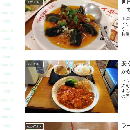
仙
仙台グルメ
｜
正に
トな
うこ
お店
安
仙台グルメ
か
いつ
終え
する
の周
ラ
仙台グルメ