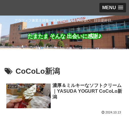
MENU
アラフィフ兼業主婦食べ歩き日記。人との出会い、日日是好日。
たまたま そんな 出会いに感謝♪
CoCoLo新潟
濃厚＆ミルキーなソフトクリーム
グルメ
｜YASUDA YOGURT CoCoLo新
潟
2024.10.13