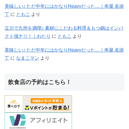
美味しい♪ ただ中年にはかなりHeavyだった…｜串屋 名掛
丁
に
ともこ
より
立川で九州を満喫♪ 素材にこだわる料理＆もつ鍋はインパ
クト強ナリ！｜わたり
に
ともこ
より
美味しい♪ ただ中年にはかなりHeavyだった…｜串屋 名掛
丁
に
なまこマン
より
飲食店の予約はこちら！