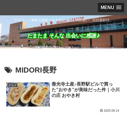
MENU
アラフィフ兼業主婦食べ歩き日記。人との出会い、日日是好日。
たまたま そんな 出会いに感謝♪
MIDORI長野
善光寺土産♪長野駅ビルで買っ
グルメ
た”おやき”が美味だった件｜小川
の庄 おやき村
2025.09.14