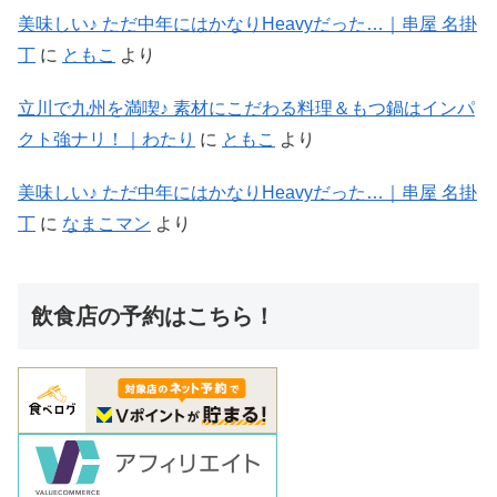
美味しい♪ ただ中年にはかなりHeavyだった…｜串屋 名掛
丁
に
ともこ
より
立川で九州を満喫♪ 素材にこだわる料理＆もつ鍋はインパ
クト強ナリ！｜わたり
に
ともこ
より
美味しい♪ ただ中年にはかなりHeavyだった…｜串屋 名掛
丁
に
なまこマン
より
飲食店の予約はこちら！