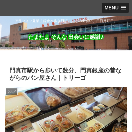
MENU
アラフィフ兼業主婦食べ歩き日記。人との出会い、日日是好日。
たまたま そんな 出会いに感謝♪
門真市駅から歩いて数分、門真銀座の昔な
がらのパン屋さん｜トリーゴ
グルメ