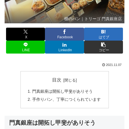
棚のパン｜トリーゴ 門真銀座店
X
Facebook
はてブ
LINE
LinkedIn
コピー
2021.11.07
目次
門真銀座は開拓し甲斐がありそう
手作りパン、丁寧につくられています
門真銀座は開拓し甲斐がありそう