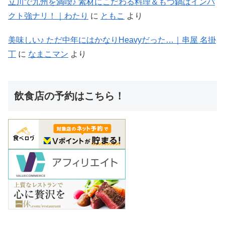
立川で九州を満喫♪ 素材にこだわる料理＆もつ鍋はインパ
クト強ナリ！｜わたり
に
ともこ
より
美味しい♪ ただ中年にはかなりHeavyだった…｜串屋 名掛
丁
に
なまこマン
より
飲食店の予約はこちら！