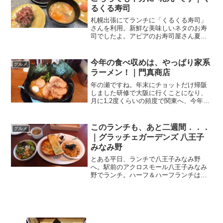
るくる寿司
札幌出張にてランチに「くるくる寿司」
さんを利用。新鮮な美味しいネタのお寿
司でしたよ。アピアのお寿司屋さん夏休
みですねー。ハイ、私も9日(土)から17日
(日)まで9日間の夏季休暇♪さーて、何しよ
うかしら？ぶっちゃけた話が、私の実家
今年の食べ収めは、やっぱり家系
グルメ
にも、ダンナ...
ラーメン！｜門真商店
年の瀬ですね。年末にチョットだけ帰阪
しました研修で大阪に行くことになり、
月に1,2度くらいの頻度で関東へ、今年の
秋から、そんな生活になりました。それ
が、仕事の都合で一ヶ月程関東に常駐す
ることになりまして、今度は逆に、様子
このランチも、あと二週間．．．
グルメ
を見に月に1,2度程...
｜グラッチェガーデンズ 八王子
みなみ野
とある平日、ランチで八王子みなみ野
へ。駅前のアクロスモール八王子みなみ
野でランチ。ハーフ＆ハーフランチはお
得♪アクロスモールの2F、交差点側の角に
あるのが、こちらのお店。グラッチェガ
ーデンズ 八王子みなみ野店関連ランキン
グ：ファミレス | ...