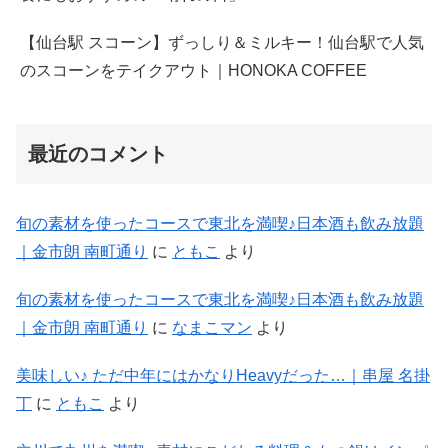
【仙台駅 スコーン】ずっしり＆ミルキー！仙台駅で人気
のスコーンをテイクアウト｜HONOKA COFFEE
最近のコメント
旬の素材を使ったコースで東北を満喫♪日本酒も飲み放題
｜金市朗 南町通り
に
ともこ
より
旬の素材を使ったコースで東北を満喫♪日本酒も飲み放題
｜金市朗 南町通り
に
なまこマン
より
美味しい♪ ただ中年にはかなりHeavyだった…｜串屋 名掛
丁
に
ともこ
より