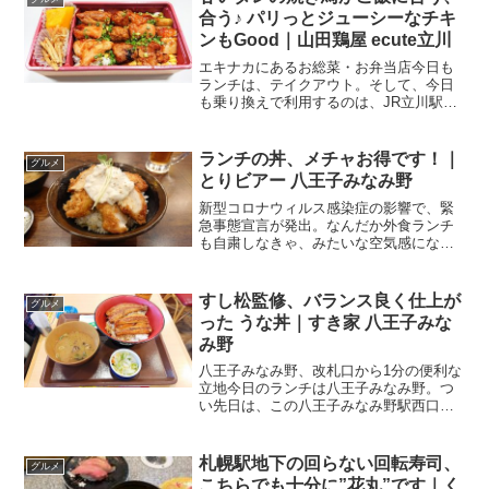
合う♪ パリっとジューシーなチキ
ンもGood｜山田鶏屋 ecute立川
エキナカにあるお総菜・お弁当店今日も
ランチは、テイクアウト。そして、今日
も乗り換えで利用するのは、JR立川駅。
南武線と中央線の乗換駅です。立川駅の
エキナカに拡がるのが、エキュート立
川。改札内にも改札内にも飲食店や飲食
ランチの丼、メチャお得です！｜
グルメ
料品店などがあって、とに...
とりビアー 八王子みなみ野
新型コロナウィルス感染症の影響で、緊
急事態宣言が発出。なんだか外食ランチ
も自粛しなきゃ、みたいな空気感になり
つつありますが．．．今日の私は外食。
ま、おひとり様だし、コロナ対策バッチ
リ取ってということで。駅前の好立地、
すし松監修、バランス良く仕上が
グルメ
アクロスモールにある貴重...
った うな丼｜すき家 八王子みな
み野
八王子みなみ野、改札口から1分の便利な
立地今日のランチは八王子みなみ野。つ
い先日は、この八王子みなみ野駅西口の
くら寿司さんでうな丼をいただきまし
た。悲報．．．くらランチは夏休み中は
休止．．．でも、うな丼は美味！｜くら
札幌駅地下の回らない回転寿司、
グルメ
寿司 八王子みなみ野↑こ...
こちらでも十分に”花丸”です｜く