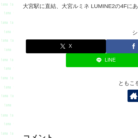
大宮駅に直結、大宮ルミネ LUMINE2の4F
シ
X
LINE
ともこ
コメント