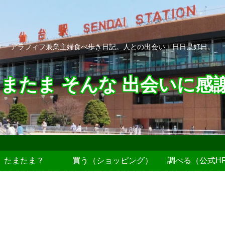
アラフィフ兼業主婦食べ歩き日記。人との出会い、日日是好日。
またま そんな 出会いに感
たまたま？
買う（ショッピング）
調べる（公式H