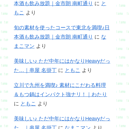
本酒も飲み放題｜金市朗 南町通り
に
と
もこ
より
旬の素材を使ったコースで東北を満喫♪日
本酒も飲み放題｜金市朗 南町通り
に
な
まこマン
より
美味しい♪ ただ中年にはかなりHeavyだっ
た…｜串屋 名掛丁
に
ともこ
より
立川で九州を満喫♪ 素材にこだわる料理
＆もつ鍋はインパクト強ナリ！｜わたり
に
ともこ
より
美味しい♪ ただ中年にはかなりHeavyだっ
た…｜串屋 名掛丁
に
なまこマン
より