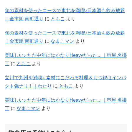
旬の素材を使ったコースで東北を満喫♪日本酒も飲み放題
｜金市朗 南町通り
に
ともこ
より
旬の素材を使ったコースで東北を満喫♪日本酒も飲み放題
｜金市朗 南町通り
に
なまこマン
より
美味しい♪ ただ中年にはかなりHeavyだった…｜串屋 名掛
丁
に
ともこ
より
立川で九州を満喫♪ 素材にこだわる料理＆もつ鍋はインパ
クト強ナリ！｜わたり
に
ともこ
より
美味しい♪ ただ中年にはかなりHeavyだった…｜串屋 名掛
丁
に
なまこマン
より