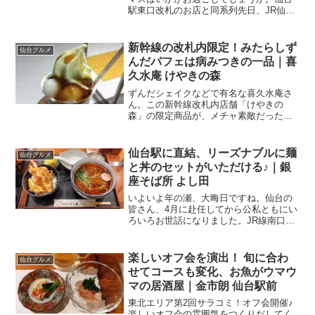
駅東口改札のお店と同系列先日、JR仙台
駅の在来線東口改札を出てすぐのところ
にある、「ハミングミールマーケット」
さんでランチをいただきました。ここの
新幹線の改札内限定！みたらしず
仙台グルメ
パスタが、太麺．．．...
んだパフェは病みつきの一品｜喜
久水庵 けやきの森
ずんだシェイクなどで有名な喜久水庵さ
ん。この新幹線改札内店舗「けやきの
森」の限定商品が、メチャ素敵だったん
です。新幹線中央改札の中1泊2日の仙台
出張でしたが、無事に仕事を終えて関東
に戻る私。仙台駅まで歩いて、新幹線改
仙台駅に直結、リーズナブルに麺
仙台グルメ
札のある3階までエスカレ...
と丼のセットがいただける♪｜銀
座そば所 よし田
いよいよ年の瀬、大晦日ですね。仙台の
皆さん、4月に赴任してから公私ともにい
ろいろお世話になりました。JR線南口改
札からすぐの便利な立地とある平日、仕
事を終えた私がいたのは仙台駅。そのま
ま夕食を取ってから帰宅することにした
楽しいオフ会を演出！ 旬に合わ
仙台グルメ
私。仙台駅に直結、エ...
せてコースも変化、お魚がウマウ
マの居酒屋｜金市朗 仙台駅前
東北エリア第2回サラコミ！オフ会開催♪
楽しいオフ会の雰囲気をつくりだしてく