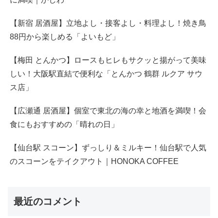
【新宿 居酒屋】立地よし・接客よし・料理よし！焼き鳥
88円から楽しめる「よいもど」
【梅田 とんかつ】ロースもヒレもサクッと揚がって美味
しい！大阪駅直結で便利な「とんかつ 鶴群 ルクア サウ
ス店」
【広瀬通 居酒屋】個室で東北の海の幸と地酒を満喫！会
食にもおすすめの「晴れの日」
【仙台駅 スコーン】ずっしり＆ミルキー！仙台駅で人気
のスコーンをテイクアウト｜HONOKA COFFEE
最近のコメント