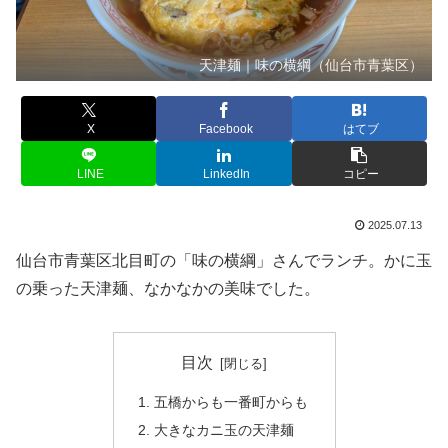
天津麺｜味の横綱（仙台市青葉区）
X
Facebook
はてブ
LINE
LinkedIn
コピー
2025.07.13
仙台市青葉区北目町の「味の横綱」さんでランチ。かに玉
の乗った天津麺、なかなかの美味でした。
目次
五橋からも一番町からも
大きなカニ玉の天津麺