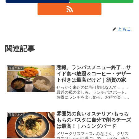
ともこ
関連記事
悲報、ランパスメニュー終了…サ
仙台グルメ
イド食べ放題＆コーヒー・デザー
ト付きは最高だけど｜須賀の家
せっかく来たのに売り切れなんて．．．
最近の私の楽しみ、ランチパスポート。
お得にランチを楽しめる、お得で楽しい
本♪外回りの日の前日とか、「明日はどこ
に行こうかなー」ってパラパラとめくる
のが楽しいの。そんな、とある平日にラ
雰囲気の良いオステリア♪もっち
仙台グルメ
ンチタイム、11:50...
もちのパスタに自分で削るチーズ
は最高！｜ハミングバード
メリークリスマ～ス♪ みなさん、クリス
マスはいかがお過ごしでしょうか。仙台