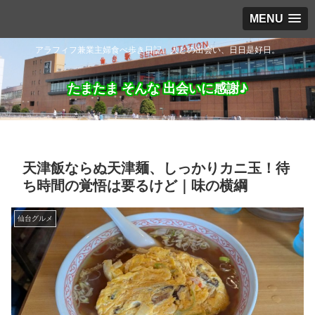
MENU
アラフィフ兼業主婦食べ歩き日記。人との出会い、日日是好日。
たまたま そんな 出会いに感謝♪
天津飯ならぬ天津麺、しっかりカニ玉！待
ち時間の覚悟は要るけど｜味の横綱
仙台グルメ