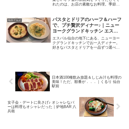
れたのは、お店の素敵なお料理。季節に
合わせてコース内容、かなり変えている
ようで、お刺身もタタキも焼き魚も、お
魚がとにかく美味しかった、そんな印象
パスタとドリアのハーフ＆ハーフ
仙台グルメ
です。えっと、幹事目...
で、プチ贅沢ディナー♪｜ニュー
ヨークグランドキッチン エスパ
ル仙台
エスパル仙台の地下にある、ニューヨー
クグランドキッチンでお一人ディナー。
好きなパスタとドリアを一品ずつ選べる
「ハーフ＆ハーフ」で、海老＆アボカド
を堪能できましたー。エスパル地下の洋
食店新型コロナが5類になったことで、私
の会社でも会食に関する...
日本酒100種飲み放題＆しじみ汁も料理の
美味！ただ、順番が．．．｜くるり 仙台
駅前
女子会・デートに良さげ♪ オシャレなバ
ーは料理もオシャレだった｜炉地BAR 八
兵衛