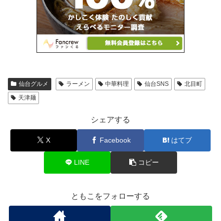
仙台グルメ
ラーメン
中華料理
仙台SNS
北目町
天津麺
シェアする
X
Facebook
はてブ
LINE
コピー
ともこをフォローする