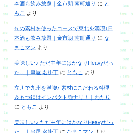
本酒も飲み放題｜金市朗 南町通り
に
と
もこ
より
旬の素材を使ったコースで東北を満喫♪日
本酒も飲み放題｜金市朗 南町通り
に
な
まこマン
より
美味しい♪ ただ中年にはかなりHeavyだっ
た…｜串屋 名掛丁
に
ともこ
より
立川で九州を満喫♪ 素材にこだわる料理
＆もつ鍋はインパクト強ナリ！｜わたり
に
ともこ
より
美味しい♪ ただ中年にはかなりHeavyだっ
た…｜串屋 名掛丁
に
なまこマン
より