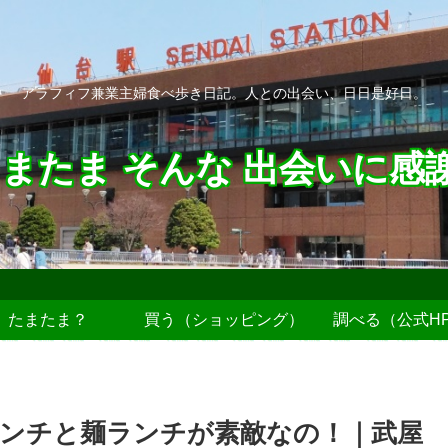
アラフィフ兼業主婦食べ歩き日記。人との出会い、日日是好日。
またま そんな 出会いに感
たまたま？
買う（ショッピング）
調べる（公式H
ンチと麺ランチが素敵なの！｜武屋