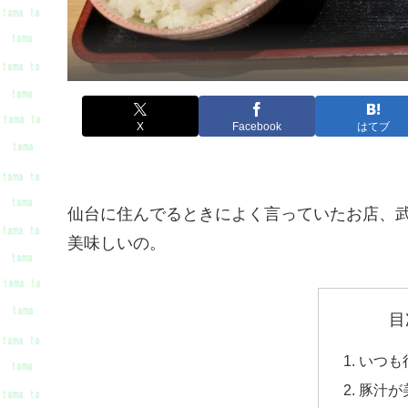
X
Facebook
はてブ
仙台に住んでるときによく言っていたお店、
美味しいの。
目
いつも
豚汁が