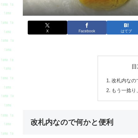
X
Facebook
はてブ
目
改札内なの
もう一捻り
改札内なので何かと便利