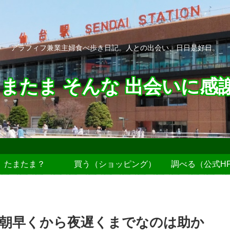
アラフィフ兼業主婦食べ歩き日記。人との出会い、日日是好日。
またま そんな 出会いに感
たまたま？
買う（ショッピング）
調べる（公式H
朝早くから夜遅くまでなのは助か