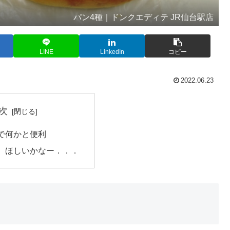
パン4種｜ドンクエディテ JR仙台駅店
LINE
LinkedIn
コピー
2022.06.23
次
で何かと便利
、ほしいかなー．．．