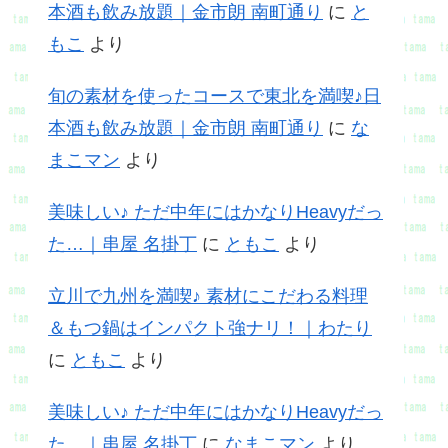
本酒も飲み放題｜金市朗 南町通り
に
と
もこ
より
旬の素材を使ったコースで東北を満喫♪日
本酒も飲み放題｜金市朗 南町通り
に
な
まこマン
より
美味しい♪ ただ中年にはかなりHeavyだっ
た…｜串屋 名掛丁
に
ともこ
より
立川で九州を満喫♪ 素材にこだわる料理
＆もつ鍋はインパクト強ナリ！｜わたり
に
ともこ
より
美味しい♪ ただ中年にはかなりHeavyだっ
た…｜串屋 名掛丁
に
なまこマン
より