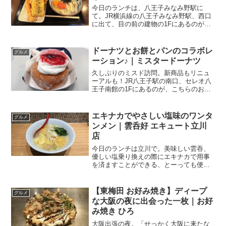
今日のランチは、八王子みなみ野駅に
て。JR横浜線の八王子みなみ野駅、西口
に出て、目の前の建物の1Fにあるのが、
こちらのお店。丸亀製麺 スーパーデポ八
王子みなみ野店関連ランキング：うどん |
八王子みなみ野駅セルフのうどんと言え
ドーナツとお餅とパンのコラボレ
グルメ
ば丸亀！ってく...
ーション♪｜ミスタードーナツ
久しぶりのミスド訪問。新商品もリニュ
ーアルも！JR八王子駅の南口、セレオ八
王子南館の1Fにあるのが、こちらのお
店。ミスタードーナツ JR八王子南口ショ
ップ関連ランキング：洋菓子（その他） |
八王子駅、京王八王子駅JRの改札口のあ
エキナカでやさしい塩味のワンタ
グルメ
る階と南口...
ンメン｜雲呑好 エキュート立川
店
今日のランチは立川で。美味しい雲吞、
優しい塩乗り換えの際にエキナカで用事
を済ますことができる、とーっても便利
なecute立川。いつもはテイクアウトでお
総菜、お弁当、パン、おにぎりなどを購
入していくんだけど、今日はイートイン
【東梅田 お好み焼き】ディープ
グルメ
利用。エキナカ、改...
な大阪の夜に出会った一枚｜お好
み焼き ひろ
大阪出張の夜。「せっかく大阪に来たな