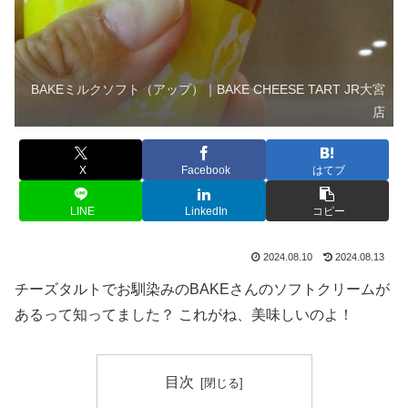
BAKEミルクソフト（アップ）｜BAKE CHEESE TART JR大宮
店
X
Facebook
はてブ
LINE
LinkedIn
コピー
2024.08.10
2024.08.13
チーズタルトでお馴染みのBAKEさんのソフトクリームが
あるって知ってました？ これがね、美味しいのよ！
目次