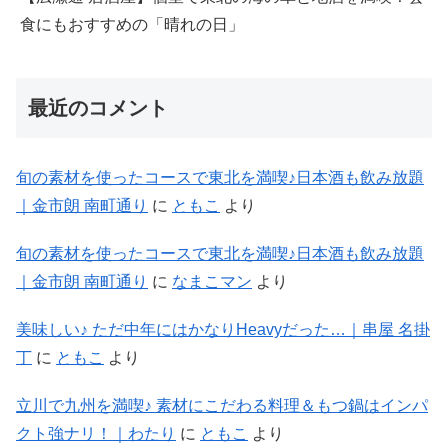
食にもおすすめの「晴れの日」
最近のコメント
旬の素材を使ったコースで東北を満喫♪日本酒も飲み放題
｜金市朗 南町通り
に
ともこ
より
旬の素材を使ったコースで東北を満喫♪日本酒も飲み放題
｜金市朗 南町通り
に
なまこマン
より
美味しい♪ ただ中年にはかなりHeavyだった…｜串屋 名掛
丁
に
ともこ
より
立川で九州を満喫♪ 素材にこだわる料理＆もつ鍋はインパ
クト強ナリ！｜わたり
に
ともこ
より