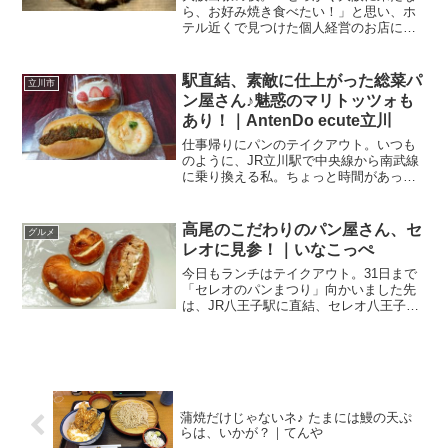
ら、お好み焼き食べたい！」と思い、ホ
テル近くで見つけた個人経営のお店に入
ってみました。梅田から徒歩圏内の“大阪
らしい”お好み焼き屋さん大阪出張の夜。
「せっかく大阪に来たなら、お好み焼き
駅直結、素敵に仕上がった総菜パ
立川市
が食べたい！」大阪と...
ン屋さん♪魅惑のマリトッツォも
あり！｜AntenDo ecute立川
仕事帰りにパンのテイクアウト。いつも
のように、JR立川駅で中央線から南武線
に乗り換える私。ちょっと時間があった
ので、乗り換えの間に改札外へ。と言っ
ても南改札から出てすぐのところに拡が
る、エキュート立川でお昼の買い出し。
高尾のこだわりのパン屋さん、セ
グルメ
南改札を出てそのまま真...
レオに見参！｜いなこっぺ
今日もランチはテイクアウト。31日まで
「セレオのパンまつり」向かいました先
は、JR八王子駅に直結、セレオ八王子。
こちらの北館2階、JR改札口から徒歩30
秒くらいのところのメチャ便利な立地の
ところにあるのが、イベントスペース。
期間限定のお店が...
蒲焼だけじゃないネ♪ たまには鰻の天ぷ
らは、いかが？｜てんや