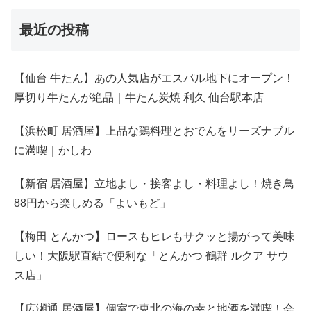
最近の投稿
【仙台 牛たん】あの人気店がエスパル地下にオープン！
厚切り牛たんが絶品｜牛たん炭焼 利久 仙台駅本店
【浜松町 居酒屋】上品な鶏料理とおでんをリーズナブル
に満喫｜かしわ
【新宿 居酒屋】立地よし・接客よし・料理よし！焼き鳥
88円から楽しめる「よいもど」
【梅田 とんかつ】ロースもヒレもサクッと揚がって美味
しい！大阪駅直結で便利な「とんかつ 鶴群 ルクア サウ
ス店」
【広瀬通 居酒屋】個室で東北の海の幸と地酒を満喫！会