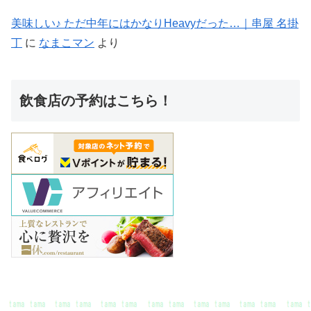
美味しい♪ ただ中年にはかなりHeavyだった…｜串屋 名掛
丁
に
なまこマン
より
飲食店の予約はこちら！