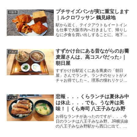
プチサイズパンが実に重宝します
大阪市
｜ルクロワッサン 鶴見緑地
駅から近く、テイクアウトもイートイン
も仕事で大阪市内へ行きまして、帰りし
なに夕食を買い出しすることに。地下鉄
長堀鶴見緑地線の鶴見緑地駅から門真南
へと延びているのが、花博通り。ここに
はスーパーやドラッグストア、クリーニ
すずかけ台にある昔ながらのお蕎
グルメ
ング店に飲食店．．．いろ...
麦屋さんは、高コスパだった♪｜
朝日屋
すずかけ台駅近くにある蕎麦の「朝日
屋」さんでランチ。ランチのセットがメ
チャお得でした～。理系の憧れリケジョ
の私。大学は工学部の化学系を卒業して
います。工学系の日本のトップと言えば
旧帝大、そして東京工業大学。幸運にも
悲報．．．くらランチは夏休み中
グルメ
お仕事で東工大にお邪魔する...
は休止．．．でも、うな丼は美
味！｜くら寿司 八王子みなみ野
お得なランチがあったのですが．．．今
日のランチは八王子みなみ野。JR横浜線
の八王子みなみ野駅から西口に出て、ホ
ーマックの駐車場を抜けたところにある
のが、こちらのお店。無添くら寿司 八王