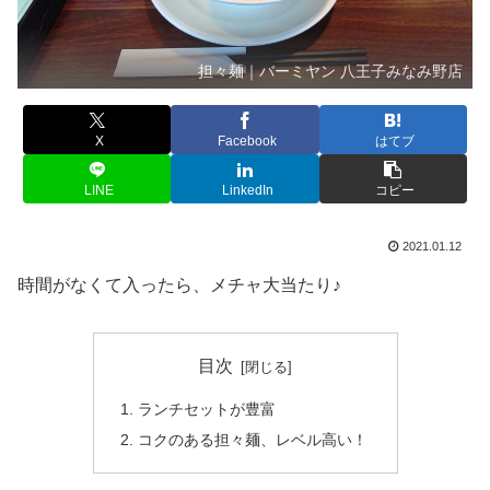
担々麺｜バーミヤン 八王子みなみ野店
X
Facebook
はてブ
LINE
LinkedIn
コピー
2021.01.12
時間がなくて入ったら、メチャ大当たり♪
目次
ランチセットが豊富
コクのある担々麺、レベル高い！