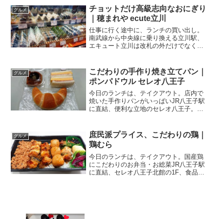
子みなみ野店関連ランキング：回転寿司 |
チョットだけ高級志向なおにぎり
グルメ
八王子みなみ野...
｜穂まれや ecute立川
仕事に行く途中に、ランチの買い出し。
南武線から中央線に乗り換える立川駅、
エキュート立川は改札の外だけでなく改
札内、つまりエキナカにも店舗が出てい
るので、便利。お米も美味しいおにぎり
エキュート立川、東側改札内の1,2番線ホ
こだわりの手作り焼き立てパン｜
グルメ
ームへの階段と、3,...
ポンパドウル セレオ八王子
今日のランチは、テイクアウト。店内で
焼いた手作りパンがいっぱいJR八王子駅
に直結、便利な立地のセレオ八王子。そ
の北館1F、入口からみて一番奥にあるの
が、こちらのお店。ポンパドウル 八王子
店関連ランキング：パン | 八王子駅、京
庶民派プライス、こだわりの鶏｜
グルメ
王八王子駅焼き...
鶏むら
今日のランチは、テイクアウト。国産鶏
にこだわりのお弁当・お総菜JR八王子駅
に直結、セレオ八王子北館の1F、食品フ
ロアの一角にあるのが、こちらのお店。
鶏むら セレオ八王子店関連ランキング：
焼き鳥 | 八王子駅、京王八王子駅新鮮な
国産鶏にこだわ...