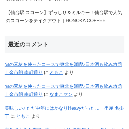
【仙台駅 スコーン】ずっしり＆ミルキー！仙台駅で人気
のスコーンをテイクアウト｜HONOKA COFFEE
最近のコメント
旬の素材を使ったコースで東北を満喫♪日本酒も飲み放題
｜金市朗 南町通り
に
ともこ
より
旬の素材を使ったコースで東北を満喫♪日本酒も飲み放題
｜金市朗 南町通り
に
なまこマン
より
美味しい♪ ただ中年にはかなりHeavyだった…｜串屋 名掛
丁
に
ともこ
より