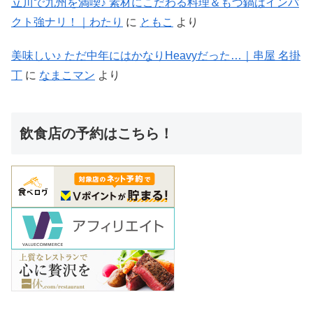
立川で九州を満喫♪ 素材にこだわる料理＆もつ鍋はインパ
クト強ナリ！｜わたり
に
ともこ
より
美味しい♪ ただ中年にはかなりHeavyだった…｜串屋 名掛
丁
に
なまこマン
より
飲食店の予約はこちら！