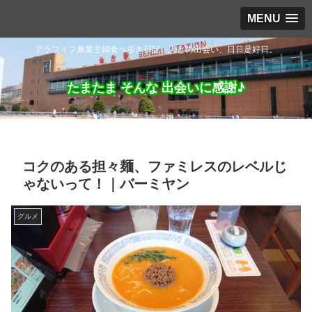
MENU
アラフィフ兼業主婦食べ歩き日記。人との出会い、日日是好日。
たまたま そんな 出会いに感謝♪
コクのある担々麺、ファミレスのレベルじ
ゃないって！｜バーミヤン
グルメ