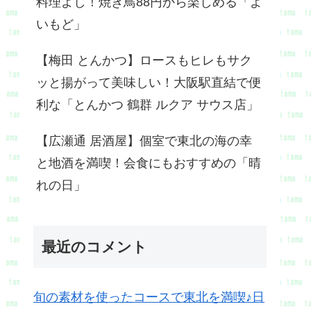
料理よし！焼き鳥88円から楽しめる「よ
いもど」
【梅田 とんかつ】ロースもヒレもサク
ッと揚がって美味しい！大阪駅直結で便
利な「とんかつ 鶴群 ルクア サウス店」
【広瀬通 居酒屋】個室で東北の海の幸
と地酒を満喫！会食にもおすすめの「晴
れの日」
最近のコメント
旬の素材を使ったコースで東北を満喫♪日