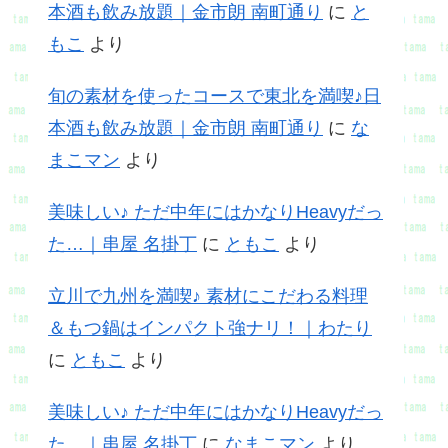
本酒も飲み放題｜金市朗 南町通り
に
と
もこ
より
旬の素材を使ったコースで東北を満喫♪日
本酒も飲み放題｜金市朗 南町通り
に
な
まこマン
より
美味しい♪ ただ中年にはかなりHeavyだっ
た…｜串屋 名掛丁
に
ともこ
より
立川で九州を満喫♪ 素材にこだわる料理
＆もつ鍋はインパクト強ナリ！｜わたり
に
ともこ
より
美味しい♪ ただ中年にはかなりHeavyだっ
た…｜串屋 名掛丁
に
なまこマン
より