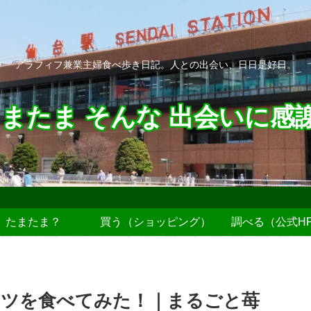
アラフィフ兼業主婦食べ歩き日記。人との出会い、日日是好日。
またま そんな 出会いに感
たまたま？
買う（ショッピング）
調べる（公式H
ツを食べてみた！｜まるごと苺