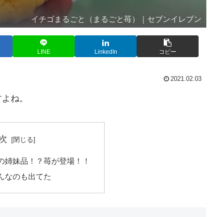
イチゴまるごと（まるごと苺）｜セブンイレブン
LINE
LinkedIn
コピー
2021.02.03
すよね。
次
の姉妹品！？苺が登場！！
んなのも出てた