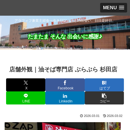
MENU
アラフィフ兼業主婦食べ歩き日記。人との出会い、日日是好日。
たまたま そんな 出会いに感謝♪
店舗外観｜油そば専門店 ぶらぶら 杉田店
X
Facebook
はてブ
LINE
LinkedIn
コピー
2026.03.01
2026.03.02