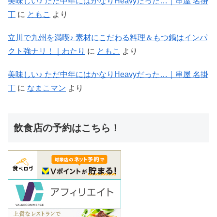
美味しい♪ ただ中年にはかなりHeavyだった…｜串屋 名掛
丁
に
ともこ
より
立川で九州を満喫♪ 素材にこだわる料理＆もつ鍋はインパ
クト強ナリ！｜わたり
に
ともこ
より
美味しい♪ ただ中年にはかなりHeavyだった…｜串屋 名掛
丁
に
なまこマン
より
飲食店の予約はこちら！