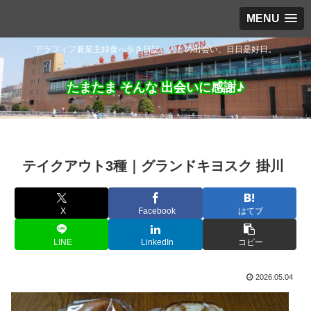
MENU
アラフィフ兼業主婦食べ歩き日記。人との出会い、日日是好日。
たまたま そんな 出会いに感謝♪
テイクアウト3種｜グランドキヨスク 掛川
X
Facebook
はてブ
LINE
LinkedIn
コピー
2026.05.04