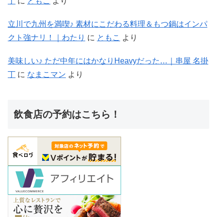
丁
に
ともこ
より
立川で九州を満喫♪ 素材にこだわる料理＆もつ鍋はインパ
クト強ナリ！｜わたり
に
ともこ
より
美味しい♪ ただ中年にはかなりHeavyだった…｜串屋 名掛
丁
に
なまこマン
より
飲食店の予約はこちら！