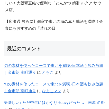
しい！大阪駅直結で便利な「とんかつ 鶴群 ルクア サウ
ス店」
【広瀬通 居酒屋】個室で東北の海の幸と地酒を満喫！会
食にもおすすめの「晴れの日」
最近のコメント
旬の素材を使ったコースで東北を満喫♪日本酒も飲み放題
｜金市朗 南町通り
に
ともこ
より
旬の素材を使ったコースで東北を満喫♪日本酒も飲み放題
｜金市朗 南町通り
に
なまこマン
より
美味しい♪ ただ中年にはかなりHeavyだった…｜串屋 名掛