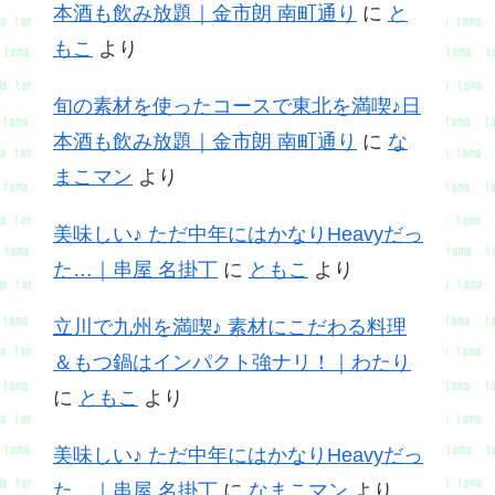
本酒も飲み放題｜金市朗 南町通り
に
と
もこ
より
旬の素材を使ったコースで東北を満喫♪日
本酒も飲み放題｜金市朗 南町通り
に
な
まこマン
より
美味しい♪ ただ中年にはかなりHeavyだっ
た…｜串屋 名掛丁
に
ともこ
より
立川で九州を満喫♪ 素材にこだわる料理
＆もつ鍋はインパクト強ナリ！｜わたり
に
ともこ
より
美味しい♪ ただ中年にはかなりHeavyだっ
た…｜串屋 名掛丁
に
なまこマン
より