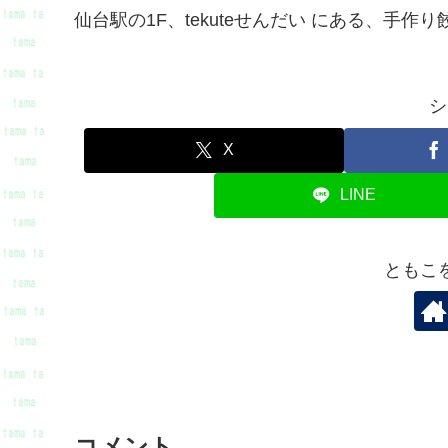
仙台駅の1F、tekuteせんだい にある、手作
シ
X
LINE
ともこ
コメント