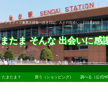
アラフィフ兼業主婦食べ歩き日記。人との出会い、日日是好日。
またま そんな 出会いに感
たまたま？
買う（ショッピング）
調べる（公式H