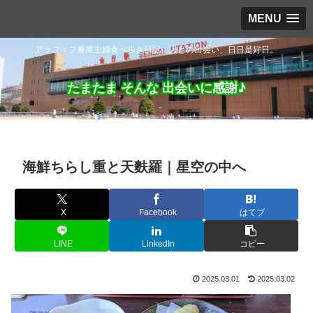
MENU
アラフィフ兼業主婦食べ歩き日記。人との出会い、日日是好日。
たまたま そんな 出会いに感謝♪
海鮮ちらし重と天麩羅｜星空の中へ
X
Facebook
はてブ
LINE
LinkedIn
コピー
2025.03.01
2025.03.02