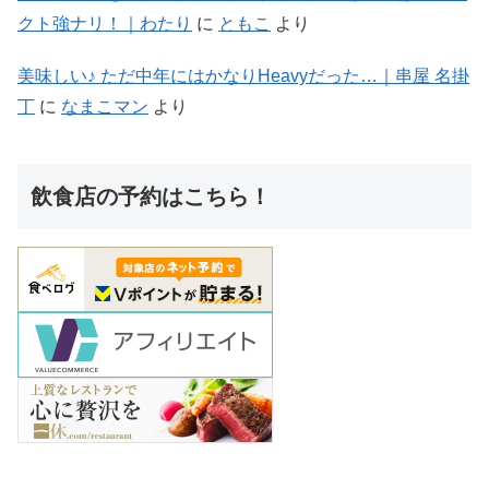
クト強ナリ！｜わたり
に
ともこ
より
美味しい♪ ただ中年にはかなりHeavyだった…｜串屋 名掛
丁
に
なまこマン
より
飲食店の予約はこちら！