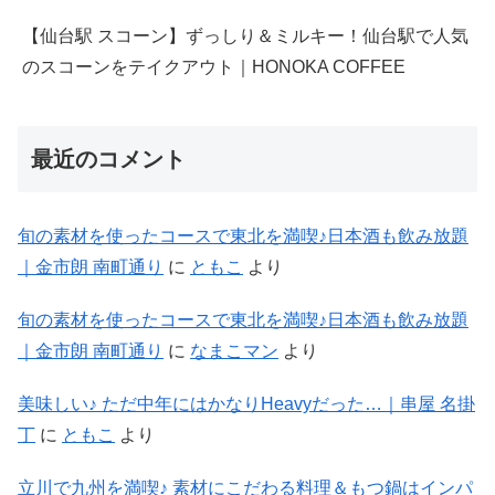
【仙台駅 スコーン】ずっしり＆ミルキー！仙台駅で人気
のスコーンをテイクアウト｜HONOKA COFFEE
最近のコメント
旬の素材を使ったコースで東北を満喫♪日本酒も飲み放題
｜金市朗 南町通り
に
ともこ
より
旬の素材を使ったコースで東北を満喫♪日本酒も飲み放題
｜金市朗 南町通り
に
なまこマン
より
美味しい♪ ただ中年にはかなりHeavyだった…｜串屋 名掛
丁
に
ともこ
より
立川で九州を満喫♪ 素材にこだわる料理＆もつ鍋はインパ