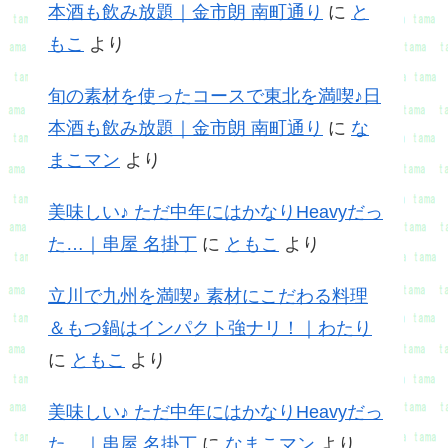
本酒も飲み放題｜金市朗 南町通り
に
と
もこ
より
旬の素材を使ったコースで東北を満喫♪日
本酒も飲み放題｜金市朗 南町通り
に
な
まこマン
より
美味しい♪ ただ中年にはかなりHeavyだっ
た…｜串屋 名掛丁
に
ともこ
より
立川で九州を満喫♪ 素材にこだわる料理
＆もつ鍋はインパクト強ナリ！｜わたり
に
ともこ
より
美味しい♪ ただ中年にはかなりHeavyだっ
た…｜串屋 名掛丁
に
なまこマン
より