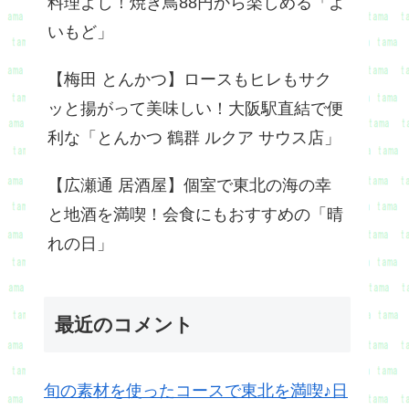
料理よし！焼き鳥88円から楽しめる「よ
いもど」
【梅田 とんかつ】ロースもヒレもサク
ッと揚がって美味しい！大阪駅直結で便
利な「とんかつ 鶴群 ルクア サウス店」
【広瀬通 居酒屋】個室で東北の海の幸
と地酒を満喫！会食にもおすすめの「晴
れの日」
最近のコメント
旬の素材を使ったコースで東北を満喫♪日