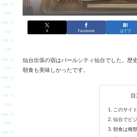
X
Facebook
はてブ
仙台出張の宿はパールシティ仙台でした。歴
朝食も美味しかったです。
目
このサイ
仙台でビ
朝食は種