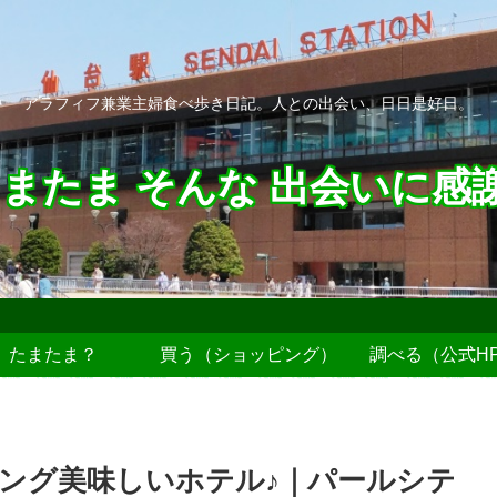
アラフィフ兼業主婦食べ歩き日記。人との出会い、日日是好日。
またま そんな 出会いに感
たまたま？
買う（ショッピング）
調べる（公式H
ング美味しいホテル♪｜パールシテ