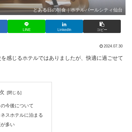
とある日の朝食｜ホテルパールシティ仙台
LINE
LinkedIn
コピー
2024.07.30
史を感じるホテルではありましたが、快適に過ごせて
次
トの今後について
ジネスホテルに泊まる
類が多い