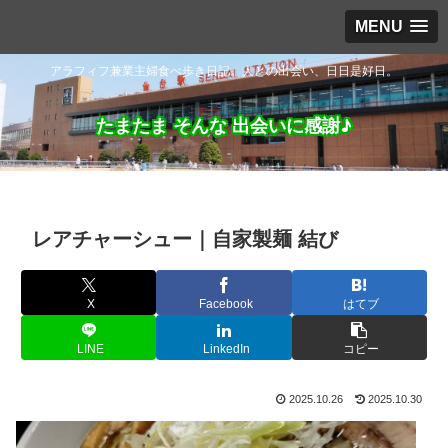
MENU
アラフィフ兼業主婦食べ歩き日記。人との出会い、日日是好日。
たまたま そんな 出会いに感謝♪
レアチャーシュー｜自家製麺 結び
X
Facebook
はてブ
LINE
LinkedIn
コピー
2025.10.26
2025.10.30