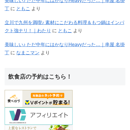
美味しい♪ ただ中年にはかなりHeavyだった…｜串屋 名掛
丁
に
ともこ
より
立川で九州を満喫♪ 素材にこだわる料理＆もつ鍋はインパ
クト強ナリ！｜わたり
に
ともこ
より
美味しい♪ ただ中年にはかなりHeavyだった…｜串屋 名掛
丁
に
なまこマン
より
飲食店の予約はこちら！