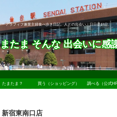
アラフィフ兼業主婦食べ歩き日記。人との出会い、日日是好日。
またま そんな 出会いに感
たまたま？
買う（ショッピング）
調べる（公式H
 新宿東南口店