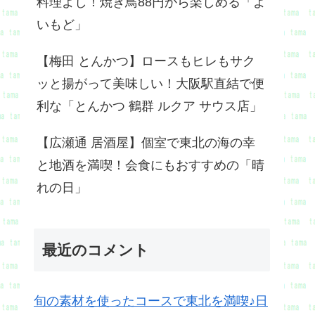
料理よし！焼き鳥88円から楽しめる「よ
いもど」
【梅田 とんかつ】ロースもヒレもサク
ッと揚がって美味しい！大阪駅直結で便
利な「とんかつ 鶴群 ルクア サウス店」
【広瀬通 居酒屋】個室で東北の海の幸
と地酒を満喫！会食にもおすすめの「晴
れの日」
最近のコメント
旬の素材を使ったコースで東北を満喫♪日