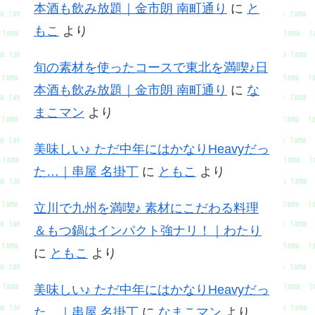
本酒も飲み放題｜金市朗 南町通り
に
と
もこ
より
旬の素材を使ったコースで東北を満喫♪日
本酒も飲み放題｜金市朗 南町通り
に
な
まこマン
より
美味しい♪ ただ中年にはかなりHeavyだっ
た…｜串屋 名掛丁
に
ともこ
より
立川で九州を満喫♪ 素材にこだわる料理
＆もつ鍋はインパクト強ナリ！｜わたり
に
ともこ
より
美味しい♪ ただ中年にはかなりHeavyだっ
た…｜串屋 名掛丁
に
なまこマン
より