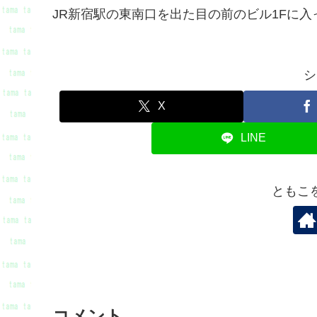
JR新宿駅の東南口を出た目の前のビル1Fに
シ
X
LINE
ともこ
コメント