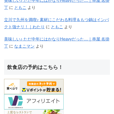
美味しい♪ ただ中年にはかなりHeavyだった…｜串屋 名掛
丁
に
ともこ
より
立川で九州を満喫♪ 素材にこだわる料理＆もつ鍋はインパ
クト強ナリ！｜わたり
に
ともこ
より
美味しい♪ ただ中年にはかなりHeavyだった…｜串屋 名掛
丁
に
なまこマン
より
飲食店の予約はこちら！