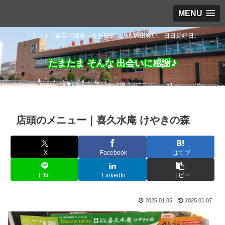
MENU
アラフィフ兼業主婦食べ歩き日記。人との出会い、日日是好日。
たまたま そんな 出会いに感謝♪
店頭のメニュー｜喜久水庵 けやきの森
X
Facebook
はてブ
LINE
LinkedIn
コピー
2025.01.05
2025.01.07