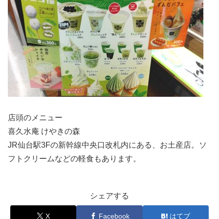
店頭のメニュー
喜久水庵 けやきの森
JR仙台駅3Fの新幹線中央口改札内にある、お土産店。ソ
フトクリームなどの軽食もあります。
シェアする
X
Facebook
はてブ