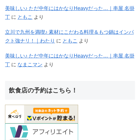
美味しい♪ ただ中年にはかなりHeavyだった…｜串屋 名掛
丁
に
ともこ
より
立川で九州を満喫♪ 素材にこだわる料理＆もつ鍋はインパ
クト強ナリ！｜わたり
に
ともこ
より
美味しい♪ ただ中年にはかなりHeavyだった…｜串屋 名掛
丁
に
なまこマン
より
飲食店の予約はこちら！