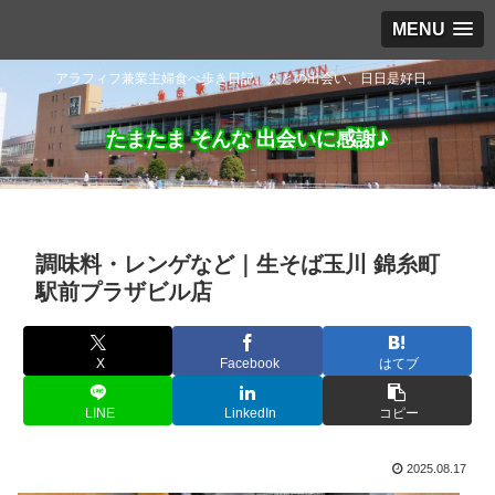
MENU
アラフィフ兼業主婦食べ歩き日記。人との出会い、日日是好日。
たまたま そんな 出会いに感謝♪
調味料・レンゲなど｜生そば玉川 錦糸町
駅前プラザビル店
X
Facebook
はてブ
LINE
LinkedIn
コピー
2025.08.17