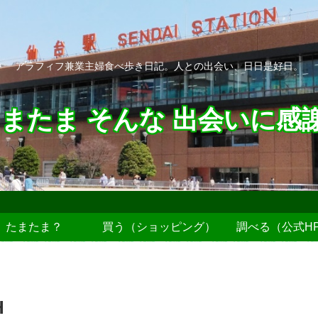
アラフィフ兼業主婦食べ歩き日記。人との出会い、日日是好日。
またま そんな 出会いに感
たまたま？
買う（ショッピング）
調べる（公式H
H