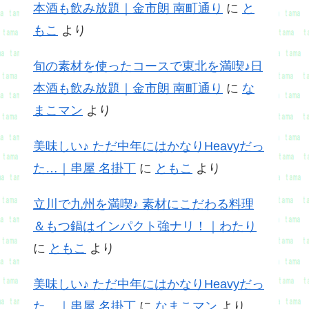
本酒も飲み放題｜金市朗 南町通り
に
と
もこ
より
旬の素材を使ったコースで東北を満喫♪日
本酒も飲み放題｜金市朗 南町通り
に
な
まこマン
より
美味しい♪ ただ中年にはかなりHeavyだっ
た…｜串屋 名掛丁
に
ともこ
より
立川で九州を満喫♪ 素材にこだわる料理
＆もつ鍋はインパクト強ナリ！｜わたり
に
ともこ
より
美味しい♪ ただ中年にはかなりHeavyだっ
た…｜串屋 名掛丁
に
なまこマン
より