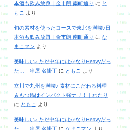
本酒も飲み放題｜金市朗 南町通り
に
と
もこ
より
旬の素材を使ったコースで東北を満喫♪日
本酒も飲み放題｜金市朗 南町通り
に
な
まこマン
より
美味しい♪ ただ中年にはかなりHeavyだっ
た…｜串屋 名掛丁
に
ともこ
より
立川で九州を満喫♪ 素材にこだわる料理
＆もつ鍋はインパクト強ナリ！｜わたり
に
ともこ
より
美味しい♪ ただ中年にはかなりHeavyだっ
た…｜串屋 名掛丁
に
なまこマン
より