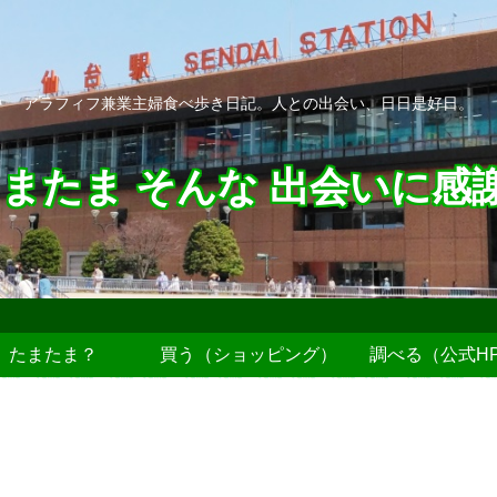
アラフィフ兼業主婦食べ歩き日記。人との出会い、日日是好日。
またま そんな 出会いに感
たまたま？
買う（ショッピング）
調べる（公式H