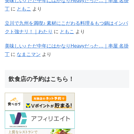
美味しい♪ ただ中年にはかなりHeavyだった…｜串屋 名掛
丁
に
ともこ
より
立川で九州を満喫♪ 素材にこだわる料理＆もつ鍋はインパ
クト強ナリ！｜わたり
に
ともこ
より
美味しい♪ ただ中年にはかなりHeavyだった…｜串屋 名掛
丁
に
なまこマン
より
飲食店の予約はこちら！