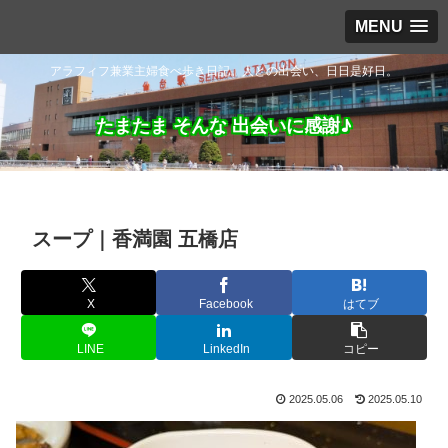
MENU
アラフィフ兼業主婦食べ歩き日記。人との出会い、日日是好日。
たまたま そんな 出会いに感謝♪
スープ｜香満園 五橋店
X
Facebook
はてブ
LINE
LinkedIn
コピー
2025.05.06
2025.05.10