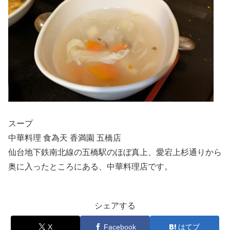
スープ
中華料理 食為天 香満園 五橋店
仙台地下鉄南北線の五橋駅のほぼ真上、愛宕上杉通りから
奥に入ったところにある、中華料理店です。
シェアする
X
Facebook
はてブ