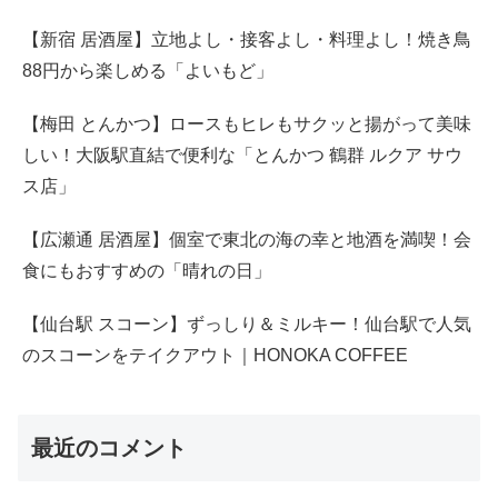
【新宿 居酒屋】立地よし・接客よし・料理よし！焼き鳥
88円から楽しめる「よいもど」
【梅田 とんかつ】ロースもヒレもサクッと揚がって美味
しい！大阪駅直結で便利な「とんかつ 鶴群 ルクア サウ
ス店」
【広瀬通 居酒屋】個室で東北の海の幸と地酒を満喫！会
食にもおすすめの「晴れの日」
【仙台駅 スコーン】ずっしり＆ミルキー！仙台駅で人気
のスコーンをテイクアウト｜HONOKA COFFEE
最近のコメント