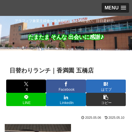
MENU
アラフィフ兼業主婦食べ歩き日記。人との出会い、日日是好日。
たまたま そんな 出会いに感謝♪
日替わりランチ｜香満園 五橋店
X
Facebook
はてブ
LINE
LinkedIn
コピー
2025.05.06
2025.05.10