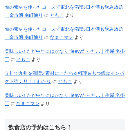
旬の素材を使ったコースで東北を満喫♪日本酒も飲み放題
｜金市朗 南町通り
に
ともこ
より
旬の素材を使ったコースで東北を満喫♪日本酒も飲み放題
｜金市朗 南町通り
に
なまこマン
より
美味しい♪ ただ中年にはかなりHeavyだった…｜串屋 名掛
丁
に
ともこ
より
立川で九州を満喫♪ 素材にこだわる料理＆もつ鍋はインパ
クト強ナリ！｜わたり
に
ともこ
より
美味しい♪ ただ中年にはかなりHeavyだった…｜串屋 名掛
丁
に
なまこマン
より
飲食店の予約はこちら！