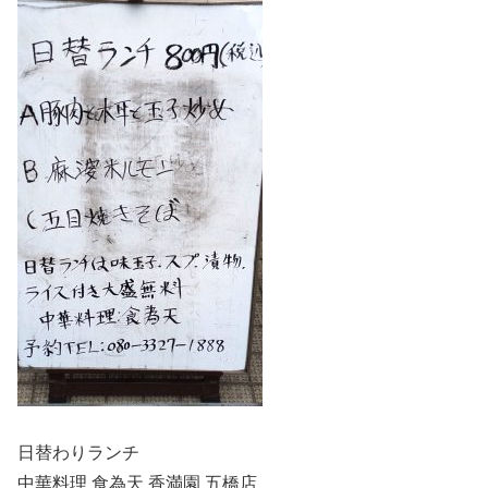
日替わりランチ
中華料理 食為天 香満園 五橋店